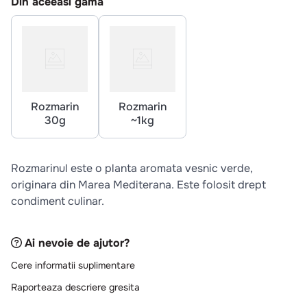
Din aceeasi gama
10
.
pizza
Rozmarin
Rozmarin
30g
~1kg
Rozmarinul este o planta aromata vesnic verde,
originara din Marea Mediterana. Este folosit drept
condiment culinar.
Ai nevoie de ajutor?
Cere informatii suplimentare
Raporteaza descriere gresita