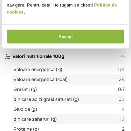
pentru
Copii
navigare. Pentru detalii te rugam sa citesti
Politica de
cookies
.
Proprietati
De post
Vegetarian
Ingrediente
Accept
Rozmarin 100%
Valori nutritionale 100g
Valoare energetica (kj)
101
Valoare energetica (kcal)
24
Grasimi (g)
0.7
din care acizi grasi saturati (g)
0.1
Glucide (g)
4
din care zaharuri (g)
1.1
Proteine (g)
2