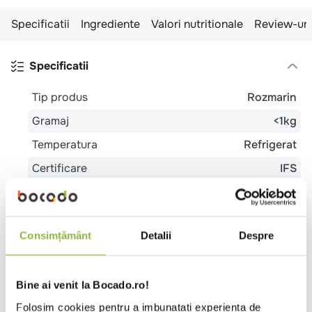
Specificatii
Ingrediente
Valori nutritionale
Review-uri
Specificatii
Tip produs
Rozmarin
Gramaj
<1kg
Temperatura
Refrigerat
Certificare
IFS
Tara de origine
Kenya
Ambalaj
Recipient plastic
Consimțământ
Detalii
Despre
Tip
Bistro
Burgerie
Cantina
Catering
local
Evenimente
Pizzeria
Pub
Restaurant
Romanesc
Trattoria
Unitate de cazare -
mic dejun
Vegetarian
Bine ai venit la Bocado.ro!
Folosim cookies pentru a imbunatati experienta de
Potrivit
Mic dejun
Pranz
Cina
Meniu festiv