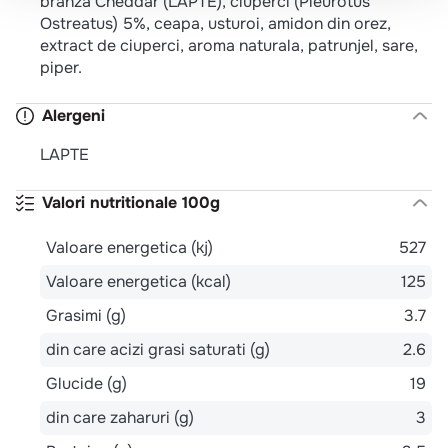
branza Cheddar (LAPTE), ciuperci (Pleurotus
Ostreatus) 5%, ceapa, usturoi, amidon din orez,
extract de ciuperci, aroma naturala, patrunjel, sare,
piper.
Alergeni
LAPTE
Valori nutritionale 100g
Valoare energetica (kj)
527
Valoare energetica (kcal)
125
Grasimi (g)
3.7
din care acizi grasi saturati (g)
2.6
Glucide (g)
19
din care zaharuri (g)
3