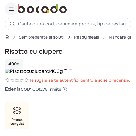
Cauta dupa cod, denumire produs, tip de restaurant, reteta
Semipreparate si solutii
Ready meals
Mancare gati
Căutări populare
Risotto cu ciuperci
1
.
cartofi
2
.
piept pui
400g
3
.
pui
4
.
chifle
Te rugăm să te autentifici pentru a scrie o recenzie.
Edenia
COD
:
CO1275
Trimite
5
.
burger
6
.
coaste
7
.
ceafa
8
.
aripi
Produs
congelat
9
.
croissant