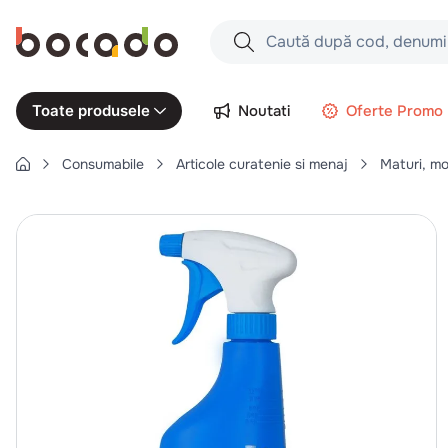
Caută după cod, denumire produs,
Căutări populare
Noutati
Oferte Promo
Toate produsele
1
.
cartofi
Consumabile
Articole curatenie si menaj
Maturi, mop
2
.
piept pui
3
.
pui
4
.
chifle
5
.
burger
6
.
coaste
7
.
ceafa
8
.
aripi
9
.
croissant
10
.
pizza