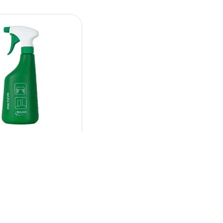
ealco
ator dedicat pentru
m
Intra in cont