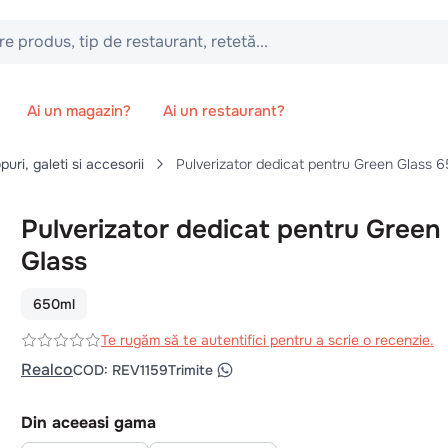
 tip de restaurant, retetă...
Ai un magazin?
Ai un restaurant?
uri, galeti si accesorii
Pulverizator dedicat pentru Green Glass 
Pulverizator dedicat pentru Green
Glass
650ml
Te rugăm să te autentifici pentru a scrie o recenzie.
Realco
COD
:
REV1159
Trimite
Din aceeasi gama