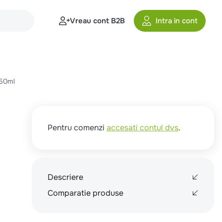
Vreau cont B2B
Intra in cont
650ml
Pentru comenzi
accesati contul dvs
.
Descriere
Comparatie produse