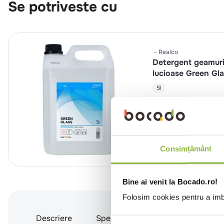
Se potriveste cu
Realco
Detergent geamuri
lucioase Green Gla
5l
Intra 
Consimțământ
Bine ai venit la Bocado.ro!
Folosim cookies pentru a imbu
Descriere
Specificatii
Instructiuni