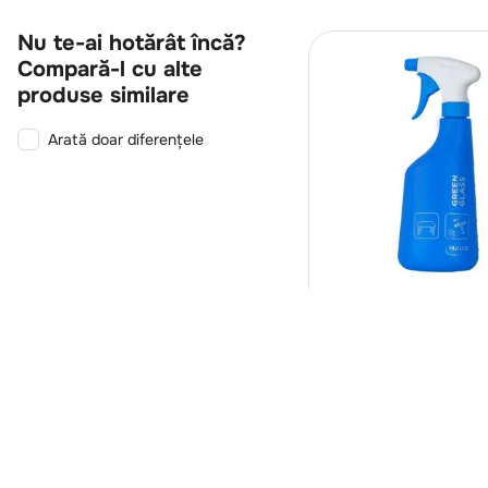
Nu te-ai hotărât încă?
Compară-l cu alte
produse similare
Arată doar diferențele
REV1159
Realco
Pulverizator dedica
Green Glass
650ml
Intra in co