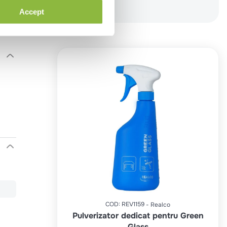
Accept
COD
:
REV1159
Realco
Pulverizator dedicat pentru Green
Glass