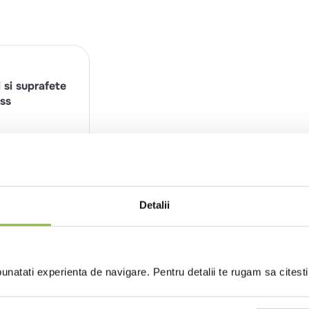
 si suprafete
ss
in cont
Detalii
natati experienta de navigare. Pentru detalii te rugam sa citest
Review-uri