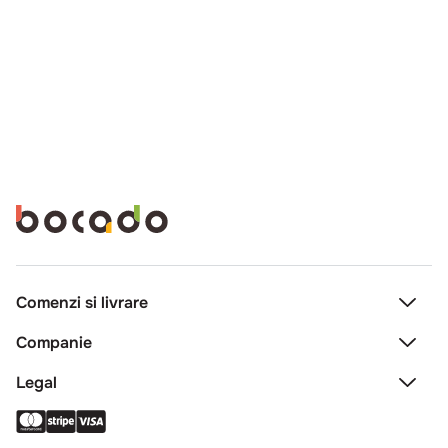
Comenzi si livrare
Creeaza cont
Companie
Contact
Legal
Intrebari frecvente