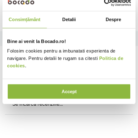
Ai nevoie de ajutor?
Consimțământ
Detalii
Despre
Review-uri
Bine ai venit la Bocado.ro!
Folosim cookies pentru a imbunatati experienta de
Review-uri
navigare. Pentru detalii te rugam sa citesti
Politica de
cookies
.
Se încarcă rezumatul…
Accept
Te rugăm să te autentifici pentru a scrie o recenzie.
Se încarcă recenziile…