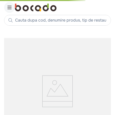
Cauta dupa cod, denumire produs, tip de restaurant, reteta
Căutări populare
1
.
cartofi
2
.
piept pui
3
.
pui
4
.
chifle
5
.
burger
6
.
coaste
7
.
ceafa
8
.
aripi
9
.
croissant