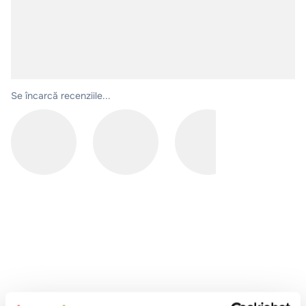
10
.
pizza
Se încarcă recenziile...