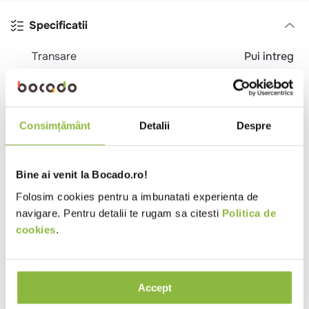
Specificatii
Transare
Pui intreg
Prelucrare
Cu os
Cu piele
Temperatura
Congelat
Certificare
Halal
Consimțământ
Detalii
Despre
Tara de origine
Argentina
Tip local
Cantina
Restaurant Romanesc
Bine ai venit la Bocado.ro!
Folosim cookies pentru a imbunatati experienta de
Ingrediente
navigare. Pentru detalii te rugam sa citesti
Politica de
cookies
.
Pui intreg
Valori nutritionale 100g
Accept
Valoare energetica (kj)
589