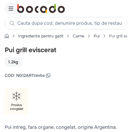
Cauta dupa cod, denumire produs, tip de restaurant, reteta
Ingrediente pentru gatit
Carne
Pui
Pui grill evi
Căutări populare
Pui grill eviscerat
1
.
cartofi
2
.
piept pui
1.2kg
3
.
pui
COD
:
NG12AR
Trimite
4
.
chifle
5
.
burger
6
.
coaste
Produs
7
.
aripi
congelat
8
.
ceafa
9
.
croissant
Pui intreg, fara organe, congelat, origine Argentina.