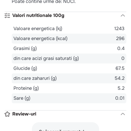
Poate contine urme de: NUCI.
Valori nutritionale 100g
Valoare energetica (kj)
1243
Valoare energetica (kcal)
296
Grasimi (g)
0.4
din care acizi grasi saturati (g)
0
Glucide (g)
67.5
din care zaharuri (g)
54.2
Proteine (g)
5.2
Sare (g)
0.01
Review-uri