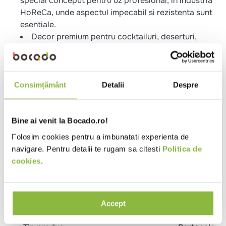
special conceput pentru uz profesional, in industria
HoReCa, unde aspectul impecabil si rezistenta sunt
esentiale.
Decor premium pentru cocktailuri, deserturi,
platouri festive sau ceaiuri aromate.
Culoare intensa portocalie, cu coaja decorativa,
ideala pentru plating fotografic.
Fara adaosuri – 100% fruct, fara zahar, fara
Consimțământ
Detalii
Despre
conservanti, fara sulfiti.
Stabilitate ridicata – nu oxideaza rapid, nu lasa
suc, nu pateaza.
Bine ai venit la Bocado.ro!
Ambalaj profesional – punga de 100g, eco-
Folosim cookies pentru a imbunatati experienta de
friendly, resigilabila.
navigare. Pentru detalii te rugam sa citesti
Politica de
cookies
.
Specificatii
Tip preparare
Deshidratat
Accept
Prelucrare
Cu coaja
Feliate