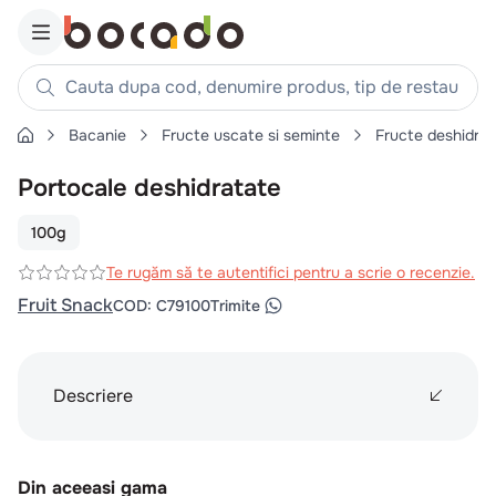
Cauta dupa cod, denumire produs, tip de restaurant, reteta
Bacanie
Fructe uscate si seminte
Fructe deshidrata
Căutări populare
Portocale deshidratate
1
.
cartofi
2
.
piept pui
100g
3
.
pui
Te rugăm să te autentifici pentru a scrie o recenzie.
4
.
chifle
Fruit Snack
COD
:
C79100
Trimite
5
.
burger
6
.
coaste
Descriere
7
.
ceafa
8
.
aripi
9
.
croissant
Din aceeasi gama