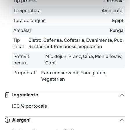
Tip produs
Portocala
Temperatura
Ambiental
Tara de origine
Egipt
Ambalaj
Punga
Tip
Bistro
Cafenea
Cofetarie
Evenimente
Pub
local
Restaurant Romanesc
Vegetarian
Potrivit
Mic dejun
Pranz
Cina
Meniu festiv
pentru
Copii
Proprietati
Fara conservanti
Fara gluten
Vegetarian
Ingrediente
100 % portocale
Alergeni