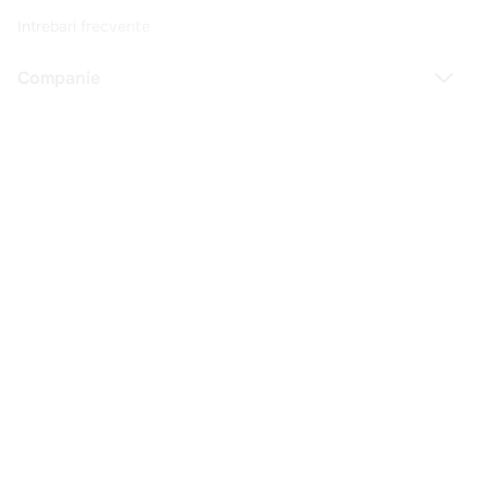
Intrebari frecvente
Companie
Legal
Copyright © 2025 - Macromex SRL
RO
Powered by