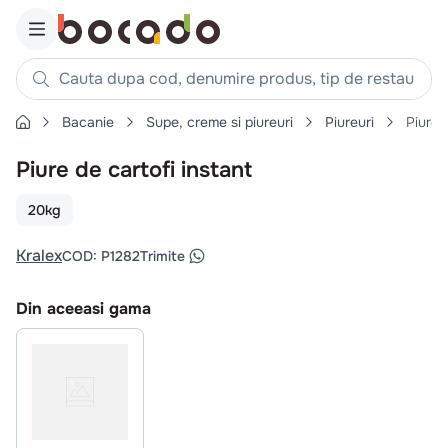
Cauta dupa cod, denumire produs, tip de restaurant, reteta
Bacanie
Supe, creme si piureuri
Piureuri
Piure 
Căutări populare
Piure de cartofi instant
1
.
cartofi
2
.
piept pui
20kg
3
.
pui
Kralex
COD
:
P1282
Trimite
4
.
chifle
5
.
burger
Din aceeasi gama
6
.
coaste
7
.
ceafa
8
.
aripi
9
.
croissant