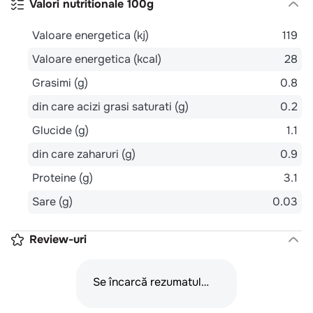
Valori nutritionale 100g
Valoare energetica (kj)
119
Valoare energetica (kcal)
28
Grasimi (g)
0.8
din care acizi grasi saturati (g)
0.2
Glucide (g)
1.1
din care zaharuri (g)
0.9
Proteine (g)
3.1
Sare (g)
0.03
Review-uri
Se încarcă rezumatul…