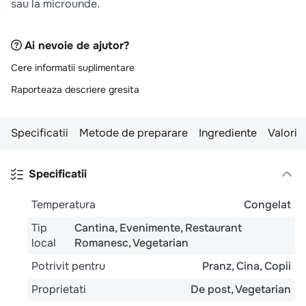
sau la microunde.
Ai nevoie de ajutor?
Cere informatii suplimentare
Raporteaza descriere gresita
Specificatii
Metode de preparare
Ingrediente
Valori n
Specificatii
Temperatura
Congelat
Tip
Cantina
Evenimente
Restaurant
local
Romanesc
Vegetarian
Potrivit pentru
Pranz
Cina
Copii
Proprietati
De post
Vegetarian