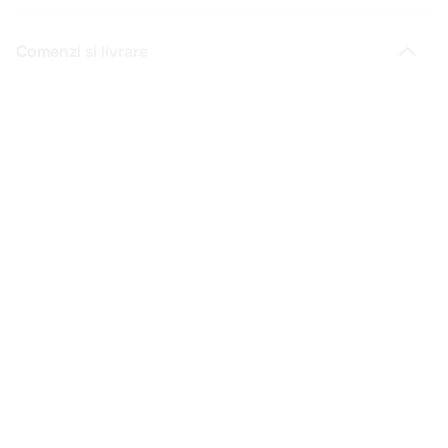
Comenzi si livrare
Creeaza cont
Contact
Intrebari frecvente
Companie
Legal
Copyright © 2025 - Macromex SRL
RO
Powered by