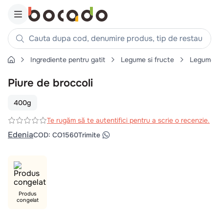
Cauta dupa cod, denumire produs, tip de restaurant, reteta
Ingrediente pentru gatit
Legume si fructe
Legume
Căutări populare
Piure de broccoli
1
.
cartofi
2
.
piept pui
400g
3
.
pui
Te rugăm să te autentifici pentru a scrie o recenzie.
4
.
chifle
Edenia
COD
:
CO1560
Trimite
5
.
burger
6
.
coaste
7
.
aripi
8
.
ceafa
Produs
congelat
9
.
croissant