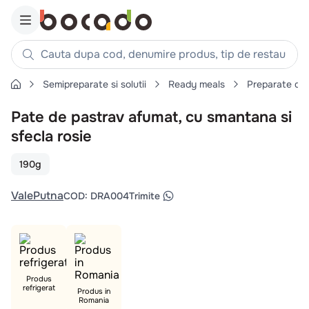
Cauta dupa cod, denumire produs, tip de restaurant, reteta
Semipreparate si solutii
Ready meals
Preparate din
Căutări populare
Pate de pastrav afumat, cu smantana si
1
.
cartofi
sfecla rosie
2
.
piept pui
3
.
pui
190g
4
.
chifle
ValePutna
COD
:
DRA004
Trimite
5
.
burger
6
.
coaste
7
.
aripi
8
.
ceafa
Produs
refrigerat
9
.
croissant
Produs in
Romania