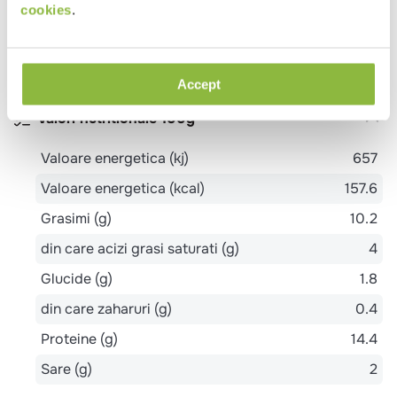
cookies
.
Alergeni
PESTE, LACTOZA
Accept
Valori nutritionale 100g
Valoare energetica (kj)
657
Valoare energetica (kcal)
157.6
Grasimi (g)
10.2
din care acizi grasi saturati (g)
4
Glucide (g)
1.8
din care zaharuri (g)
0.4
Proteine (g)
14.4
Sare (g)
2