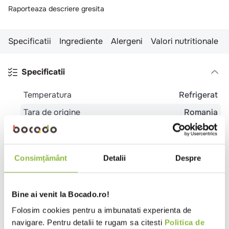
Raporteaza descriere gresita
Specificatii
Ingrediente
Alergeni
Valori nutritionale
Specificatii
Temperatura
Refrigerat
Tara de origine
Romania
Tip
Catering
Evenimente
Restaurant
local
Romanesc
Unitate de cazare - mic dejun
Potrivit
Mic dejun
Pranz
Cina
Meniu
Consimțământ
Detalii
Despre
pentru
festiv
Bine ai venit la Bocado.ro!
Ingrediente
Folosim cookies pentru a imbunatati experienta de
PASTRAV afumat artizanal (65%), dezosat,
navigare. Pentru detalii te rugam sa citesti
Politica de
SMANTANA, sfecla rosie, usturoi, marar, sare.