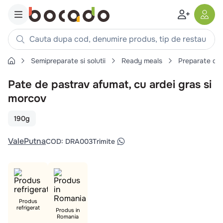
Cauta dupa cod, denumire produs, tip de restaurant, reteta
Semipreparate si solutii
Ready meals
Preparate din
Căutări populare
Pate de pastrav afumat, cu ardei gras si
1
.
cartofi
morcov
2
.
piept pui
3
.
pui
190g
4
.
chifle
ValePutna
COD
:
DRA003
Trimite
5
.
burger
6
.
coaste
7
.
ceafa
8
.
aripi
Produs
refrigerat
9
.
croissant
Produs in
Romania