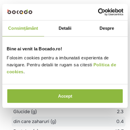
PASTRAV afumat artizanal (50%), dezosat, ardei
gras copt, TELINA, morcov, ulei de floarea-soarelui,
pasta de tomate rosii, sare.
Consimțământ
Detalii
Despre
Alergeni
PESTE, TELINA
Bine ai venit la Bocado.ro!
Folosim cookies pentru a imbunatati experienta de
Valori nutritionale 100g
navigare. Pentru detalii te rugam sa citesti
Politica de
Valoare energetica (kj)
532
cookies
.
Valoare energetica (kcal)
127.6
Grasimi (g)
8.3
Accept
din care acizi grasi saturati (g)
4
Glucide (g)
2.3
din care zaharuri (g)
0.4