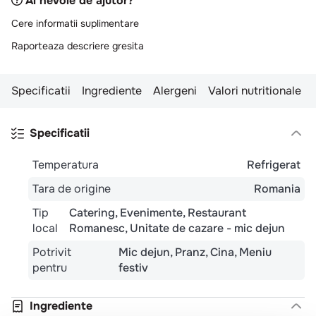
Ai nevoie de ajutor?
Cere informatii suplimentare
Raporteaza descriere gresita
Specificatii
Ingrediente
Alergeni
Valori nutritionale
Specificatii
Temperatura
Refrigerat
Tara de origine
Romania
Tip
Catering
Evenimente
Restaurant
local
Romanesc
Unitate de cazare - mic dejun
Potrivit
Mic dejun
Pranz
Cina
Meniu
pentru
festiv
Ingrediente