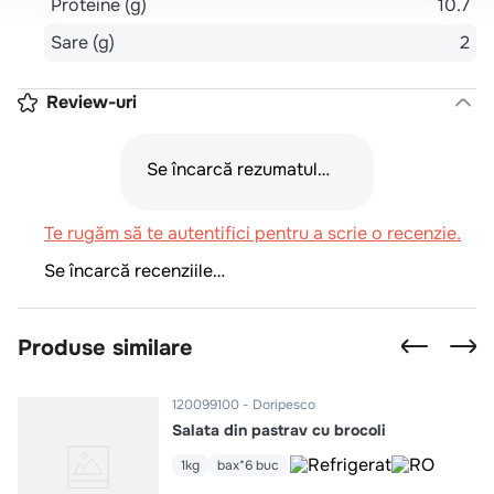
Proteine (g)
10.7
Sare (g)
2
Review-uri
Se încarcă rezumatul…
Te rugăm să te autentifici pentru a scrie o recenzie.
Se încarcă recenziile…
Produse similare
120099100
Doripesco
Salata din pastrav cu brocoli
1kg
bax*6 buc