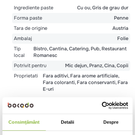
Ingrediente paste
Cu ou
Gris de grau dur
Forma paste
Penne
Tara de origine
Austria
Ambalaj
Folie
Tip
Bistro
Cantina
Catering
Pub
Restaurant
local
Romanesc
Potrivit pentru
Mic dejun
Pranz
Cina
Copii
Proprietati
Fara aditivi
Fara arome artificiale
Fara coloranti
Fara conservanti
Fara
E-uri
Metode de preparare
Oala
Consimțământ
Detalii
Despre
7 minute:
Adaugati pastele in apa clocotita cu sare (de 6 pana