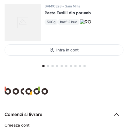
SAM10328
Sam Mills
Paste Fusilli din porumb
500g
bax*12 buc
Intra in cont
Comenzi si livrare
Creeaza cont