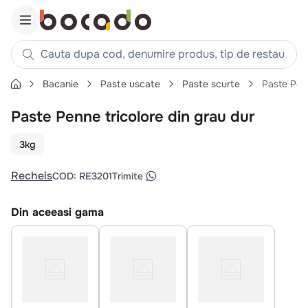
Cauta dupa cod, denumire produs, tip de restaurant, reteta
Bacanie
Paste uscate
Paste scurte
Paste Penn
Căutări populare
Paste Penne tricolore din grau dur
1
.
cartofi
2
.
piept pui
3kg
3
.
pui
Recheis
COD
:
RE3201
Trimite
4
.
chifle
5
.
burger
Din aceeasi gama
6
.
coaste
7
.
ceafa
8
.
aripi
9
.
croissant