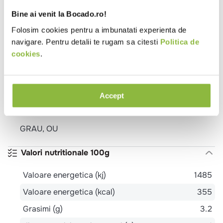
la 10 ori cantitatea de paste) si amestecati frecvent.
Bine ai venit la Bocado.ro!
Pastele au cel mai bun gust atunci cand sunt inca „al
dente”.
Folosim cookies pentru a imbunatati experienta de
navigare. Pentru detalii te rugam sa citesti
Politica de
cookies
.
Ingrediente
Gris de GRAU dur, OUA (15%), pudra de rosii (2%),
pudra de spanac (1%).
Accept
Alergeni
GRAU, OU
Valori nutritionale 100g
Valoare energetica (kj)
1485
Valoare energetica (kcal)
355
Grasimi (g)
3.2