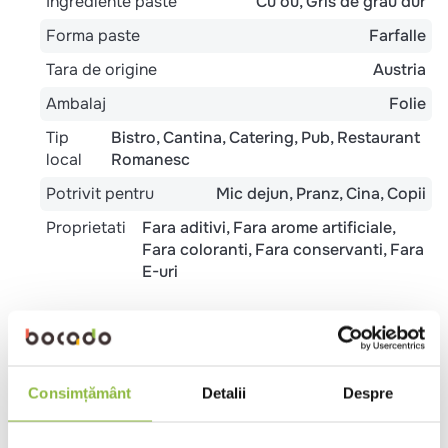
Ingrediente paste
Cu ou
Gris de grau dur
Forma paste
Farfalle
Tara de origine
Austria
Ambalaj
Folie
Tip
Bistro
Cantina
Catering
Pub
Restaurant
local
Romanesc
Potrivit pentru
Mic dejun
Pranz
Cina
Copii
Proprietati
Fara aditivi
Fara arome artificiale
Fara coloranti
Fara conservanti
Fara
E-uri
Metode de preparare
Oala
9 minute:
Consimțământ
Detalii
Despre
Adaugati pastele in apa clocotita cu sare (de 6 pana
la 10 ori cantitatea de paste) si amestecati frecvent.