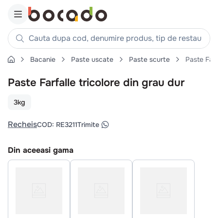
Cauta dupa cod, denumire produs, tip de restaurant, reteta
Bacanie
Paste uscate
Paste scurte
Paste Farfa
Căutări populare
Paste Farfalle tricolore din grau dur
1
.
cartofi
2
.
piept pui
3kg
3
.
pui
Recheis
COD
:
RE3211
Trimite
4
.
chifle
5
.
burger
Din aceeasi gama
6
.
coaste
7
.
aripi
8
.
ceafa
9
.
croissant