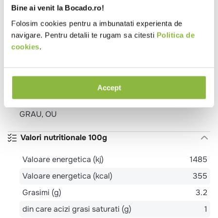
Pastele au cel mai bun gust atunci cand sunt inca „al
Bine ai venit la Bocado.ro!
dente”.
Folosim cookies pentru a imbunatati experienta de
navigare. Pentru detalii te rugam sa citesti
Politica de
Ingrediente
cookies
.
Gris de GRAU dur, OUA (15%), pudra de rosii (2%),
pudra de spanac (1%).
Accept
Alergeni
GRAU, OU
Valori nutritionale 100g
Valoare energetica (kj)
1485
Valoare energetica (kcal)
355
Grasimi (g)
3.2
din care acizi grasi saturati (g)
1