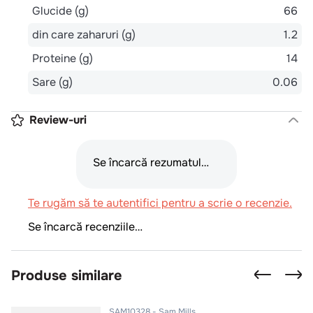
Glucide (g)
66
din care zaharuri (g)
1.2
Proteine (g)
14
Sare (g)
0.06
Review-uri
Se încarcă rezumatul…
Te rugăm să te autentifici pentru a scrie o recenzie.
Se încarcă recenziile…
Produse similare
SAM10328
Sam Mills