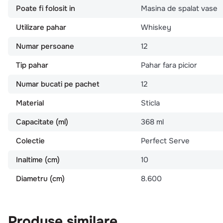
Poate fi folosit in
Masina de spalat vase
Utilizare pahar
Whiskey
Numar persoane
12
Tip pahar
Pahar fara picior
Numar bucati pe pachet
12
Material
Sticla
Capacitate (ml)
368 ml
Colectie
Perfect Serve
Inaltime (cm)
10
Diametru (cm)
8.600
Produse similare