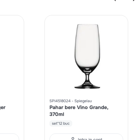
SPI4518024
Spiegelau
ger
Pahar bere Vino Grande,
370ml
set*12 buc
Intra in cont