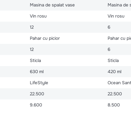
Masina de spalat vase
Masina de 
Vin rosu
Vin rosu
12
6
Pahar cu picior
Pahar cu pi
12
6
Sticla
Sticla
630 ml
420 ml
LifeStyle
Ocean San
22.500
22.500
9.600
8.500