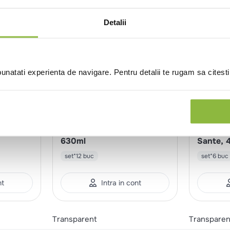
Detalii
natati experienta de navigare. Pentru detalii te rugam sa citest
SPI4458001
Spiegelau
RAK026R1
ct
Pahar vin rosu LifeStyle,
Pahar v
630ml
Sante, 
set*12 buc
set*6 buc
nt
Intra in cont
Transparent
Transparen