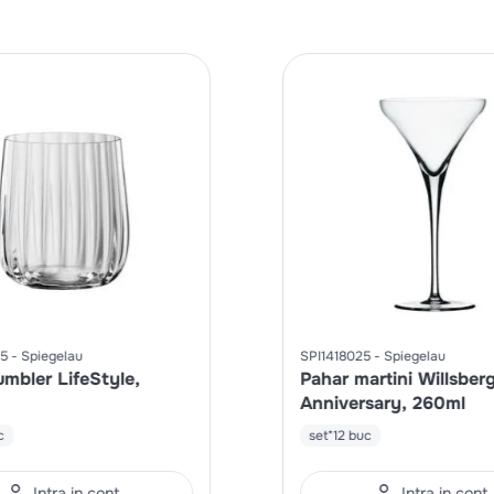
15
Spiegelau
SPI1418025
Spiegelau
umbler LifeStyle,
Pahar martini Willsber
Anniversary, 260ml
c
set*12 buc
Intra in cont
Intra in cont