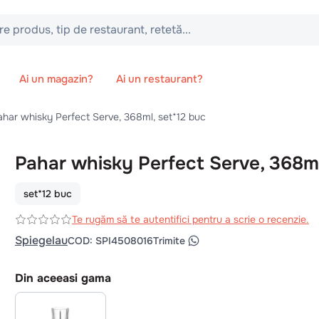
 tip de restaurant, retetă...
Ai un magazin?
Ai un restaurant?
ahar whisky Perfect Serve, 368ml, set*12 buc
Pahar whisky Perfect Serve, 368m
set*12 buc
Te rugăm să te autentifici pentru a scrie o recenzie.
Spiegelau
COD
:
SPI4508016
Trimite
Din aceeasi gama