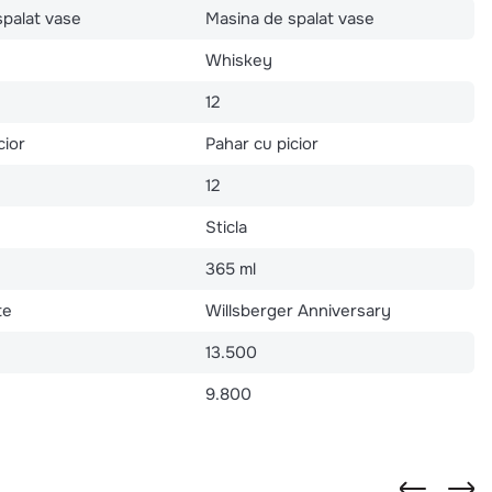
spalat vase
Masina de spalat vase
Whiskey
12
cior
Pahar cu picior
12
Sticla
365 ml
te
Willsberger Anniversary
13.500
9.800