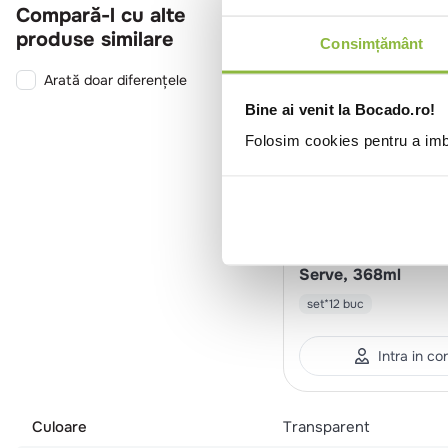
Compară-l cu alte
produse similare
Consimțământ
Arată doar diferențele
Bine ai venit la Bocado.ro!
Folosim cookies pentru a imbu
SPI4508016
Spiegelau
Pahar whisky Perfe
Serve, 368ml
set*12 buc
Intra in co
Culoare
Transparent