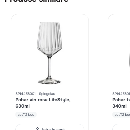
SPI4458001
Spiegelau
SPI44580
Pahar vin rosu LifeStyle,
Pahar t
630ml
340ml
set*12 buc
set*12 bu
Intra in cont