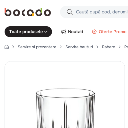
Caută după cod, denumire produs,
Căutări populare
Noutati
Oferte Promo
Toate produsele
1
.
cartofi
Servire si prezentare
Servire bauturi
Pahare
P
2
.
piept pui
3
.
pui
4
.
chifle
5
.
burger
6
.
coaste
7
.
aripi
8
.
ceafa
9
.
croissant
10
.
pizza