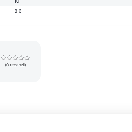
10
8.6
(0 recenzii)