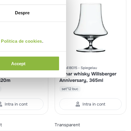
Despre
i
Politica de cookies
.
Accept
5
Rak
SPI1418015
Spiegelau
in rosu Ocean
Pahar whisky Willsberger
420m
Anniversary, 365ml
set*12 buc
Intra in cont
Intra in cont
t
Transparent