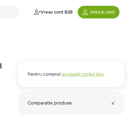
Vreau cont B2B
Intra in cont
l
Pentru comenzi
accesati contul dvs
.
Comparatie produse