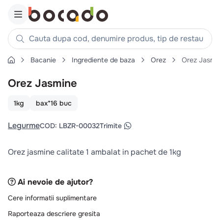
Cauta dupa cod, denumire produs, tip de restaurant, reteta
Bacanie
Ingrediente de baza
Orez
Orez Jasmin
Căutări populare
Orez Jasmine
1
.
cartofi
2
.
piept pui
1kg
bax*16 buc
3
.
pui
Legurme
COD
:
LBZR-00032
Trimite
4
.
chifle
5
.
burger
Orez jasmine calitate 1 ambalat in pachet de 1kg
6
.
coaste
7
.
aripi
Ai nevoie de ajutor?
8
.
ceafa
Cere informatii suplimentare
9
.
croissant
Raporteaza descriere gresita