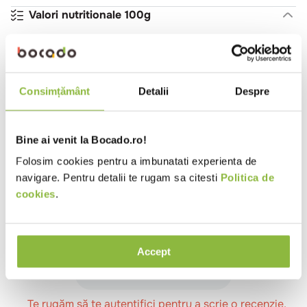
Valori nutritionale 100g
Valoare energetica (kj)
1445
Valoare energetica (kcal)
341
Grasimi (g)
0.5
Consimțământ
Detalii
Despre
din care acizi grasi saturati (g)
0.1
Glucide (g)
75.1
Bine ai venit la Bocado.ro!
Proteine (g)
7.2
Folosim cookies pentru a imbunatati experienta de
navigare. Pentru detalii te rugam sa citesti
Politica de
Sare (g)
0.1
cookies
.
Review-uri
Accept
Se încarcă rezumatul…
Te rugăm să te autentifici pentru a scrie o recenzie.