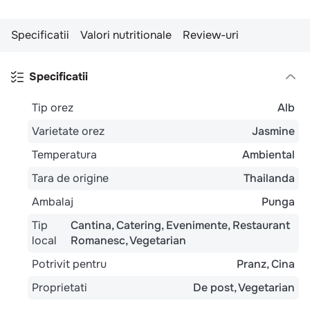
10
.
pizza
Specificatii
Valori nutritionale
Review-uri
Specificatii
Tip orez
Alb
Varietate orez
Jasmine
Temperatura
Ambiental
Tara de origine
Thailanda
Ambalaj
Punga
Tip
Cantina
Catering
Evenimente
Restaurant
local
Romanesc
Vegetarian
Potrivit pentru
Pranz
Cina
Proprietati
De post
Vegetarian