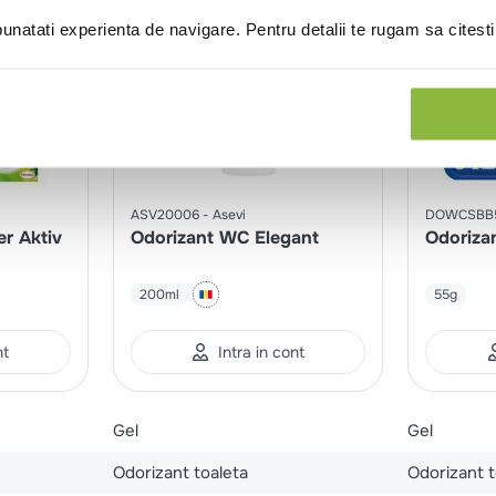
natati experienta de navigare. Pentru detalii te rugam sa citest
ASV20006
Asevi
DOWCSBB5
r Aktiv
Odorizant WC Elegant
Odoriza
200ml
55g
nt
Intra in cont
Gel
Gel
Odorizant toaleta
Odorizant t