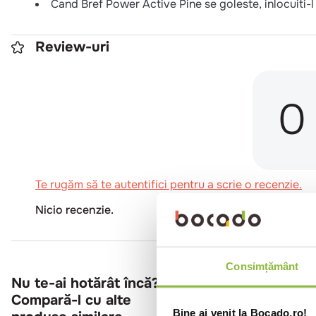
Cand Bref Power Active Pine se goleste, inlocuiti-l
Review-uri
0
Te rugăm să te autentifici pentru a scrie o recenzie.
Nicio recenzie.
Consimțământ
Nu te-ai hotărât încă?
Compară-l cu alte
Bine ai venit la Bocado.ro!