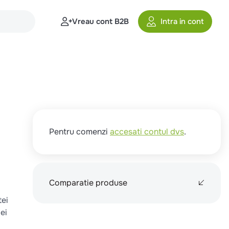
Vreau cont B2B
Intra in cont
Pentru comenzi
accesati contul dvs
.
Comparatie produse
tei
ei