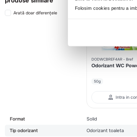
produse similare
Folosim cookies pentru a imbu
Arată doar diferențele
DODWCBREF4AR
Bref
Odorizant WC Powe
50g
Intra in co
Format
Solid
Tip odorizant
Odorizant toaleta