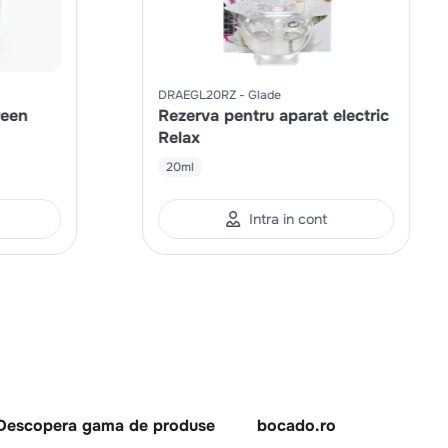
DRAEGL20RZ
Glade
reen
Rezerva pentru aparat electric
Relax
20ml
Intra in cont
Descopera gama de produse
bocado.ro