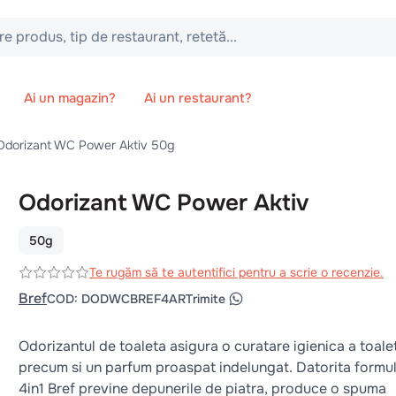
 tip de restaurant, retetă...
Ai un magazin?
Ai un restaurant?
Odorizant WC Power Aktiv 50g
Odorizant WC Power Aktiv
50g
Te rugăm să te autentifici pentru a scrie o recenzie.
Bref
COD
:
DODWCBREF4AR
Trimite
Odorizantul de toaleta asigura o curatare igienica a toale
precum si un parfum proaspat indelungat. Datorita formul
4in1 Bref previne depunerile de piatra, produce o spuma