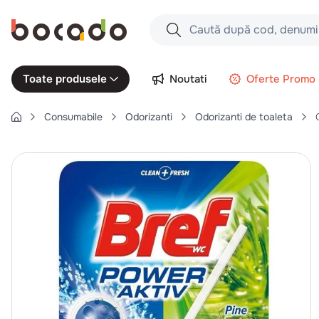
Caută după cod, denumire produs,
Căutări populare
Noutati
Oferte Promo
Toate produsele
1
.
cartofi
Consumabile
Odorizanti
Odorizanti de toaleta
2
.
piept pui
3
.
pui
4
.
chifle
5
.
burger
6
.
coaste
7
.
ceafa
8
.
aripi
9
.
croissant
10
.
pizza