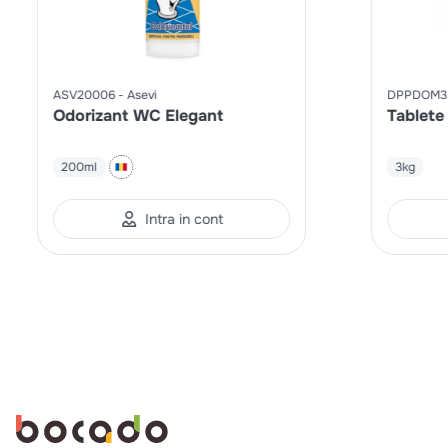
ASV20006
Asevi
DPPDOM3
Odorizant WC Elegant
Tablete
200ml
3kg
Intra in cont