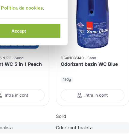
i
Politica de cookies
.
Accept
IN1PC
Sano
DSANO85140
Sano
nt WC 5 in 1 Peach
Odorizant bazin WC Blue
150g
Intra in cont
Intra in cont
Solid
oaleta
Odorizant toaleta