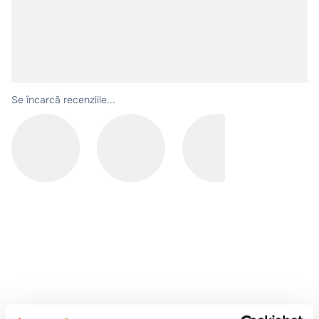
10
.
pizza
Se încarcă recenziile...