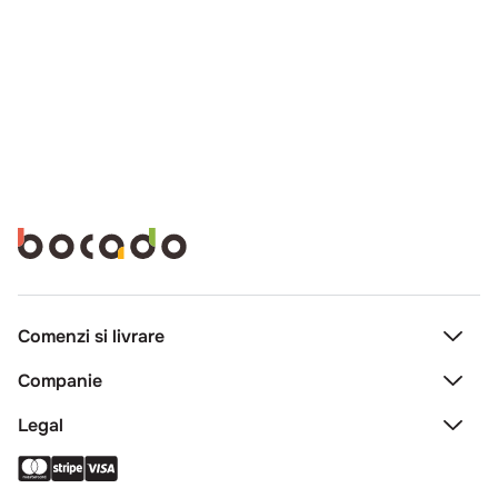
Comenzi si livrare
Creeaza cont
Companie
Contact
Legal
Intrebari frecvente