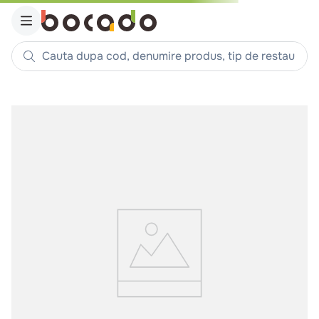
Cauta dupa cod, denumire produs, tip de restaurant, reteta
Căutări populare
1
.
cartofi
2
.
piept pui
3
.
pui
4
.
chifle
5
.
burger
6
.
coaste
7
.
ceafa
8
.
aripi
9
.
croissant