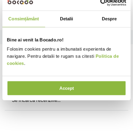
Ai nevoie de ajutor?
Consimțământ
Detalii
Despre
Review-uri
Bine ai venit la Bocado.ro!
Folosim cookies pentru a imbunatati experienta de
Review-uri
navigare. Pentru detalii te rugam sa citesti
Politica de
cookies
.
Se încarcă rezumatul…
Accept
Te rugăm să te autentifici pentru a scrie o recenzie.
Se încarcă recenziile…