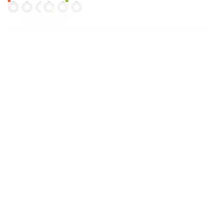
Pentru comenzi
accesati contul dvs
.
Comenzi si livrare
Creeaza cont
Contact
Intrebari frecvente
Companie
Legal