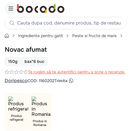
Cauta dupa cod, denumire produs, tip de restaurant, reteta
Ingrediente pentru gatit
Peste si fructe de mare
Pe
Căutări populare
Novac afumat
1
.
cartofi
2
.
piept pui
150g
bax*6 buc
3
.
pui
Te rugăm să te autentifici pentru a scrie o recenzie.
4
.
chifle
Doripesco
COD
:
1160202
Trimite
5
.
burger
6
.
coaste
7
.
aripi
8
.
ceafa
Produs
refrigerat
Produs in
9
.
croissant
Romania