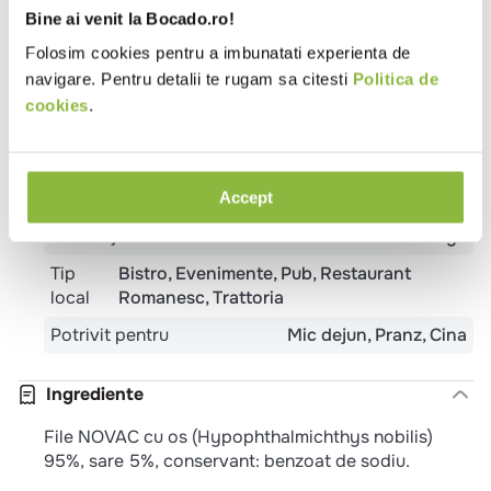
Specificatii
Bine ai venit la Bocado.ro!
Prelucrare
File de Peste
Folosim cookies pentru a imbunatati experienta de
navigare. Pentru detalii te rugam sa citesti
Politica de
Temperatura
Refrigerat
cookies
.
Tip peste
Novac
Certificare
IGP
Tara de origine
Romania
Accept
Ambalaj
Punga
Tip
Bistro
Evenimente
Pub
Restaurant
local
Romanesc
Trattoria
Potrivit pentru
Mic dejun
Pranz
Cina
Ingrediente
File NOVAC cu os (Hypophthalmichthys nobilis)
95%, sare 5%, conservant: benzoat de sodiu.