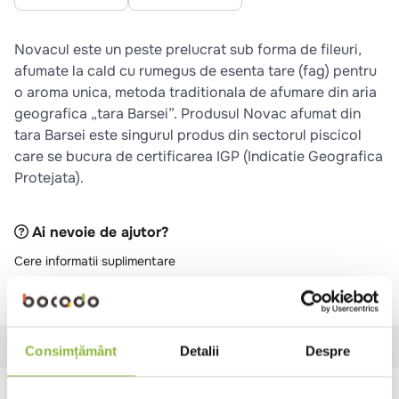
Novacul este un peste prelucrat sub forma de fileuri,
afumate la cald cu rumegus de esenta tare (fag) pentru
o aroma unica, metoda traditionala de afumare din aria
geografica „tara Barsei”. Produsul Novac afumat din
tara Barsei este singurul produs din sectorul piscicol
care se bucura de certificarea IGP (Indicatie Geografica
Protejata).
Ai nevoie de ajutor?
Cere informatii suplimentare
Raporteaza descriere gresita
Specificatii
Ingrediente
Alergeni
Valori nutritionale
Consimțământ
Detalii
Despre