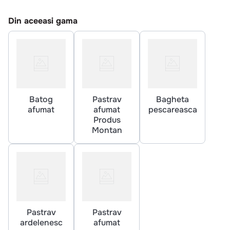
10
.
pizza
Din aceeasi gama
Batog
Pastrav
Bagheta
afumat
afumat
pescareasca
Produs
Montan
Pastrav
Pastrav
ardelenesc
afumat