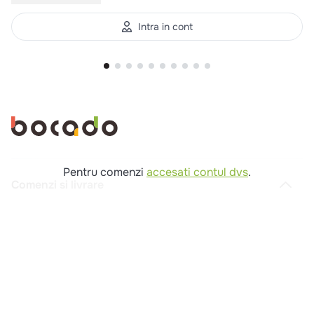
Intra in cont
Pentru comenzi
accesati contul dvs
.
Comenzi si livrare
Creeaza cont
Contact
Intrebari frecvente
Companie