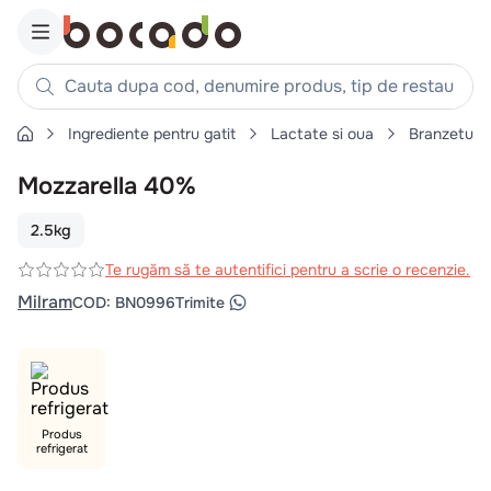
Cauta dupa cod, denumire produs, tip de restaurant, reteta
Ingrediente pentru gatit
Lactate si oua
Branzeturi
Căutări populare
Mozzarella 40%
1
.
cartofi
2
.
piept pui
2.5kg
3
.
pui
Te rugăm să te autentifici pentru a scrie o recenzie.
4
.
chifle
Milram
COD
:
BN0996
Trimite
5
.
burger
6
.
coaste
7
.
ceafa
8
.
aripi
Produs
refrigerat
9
.
croissant