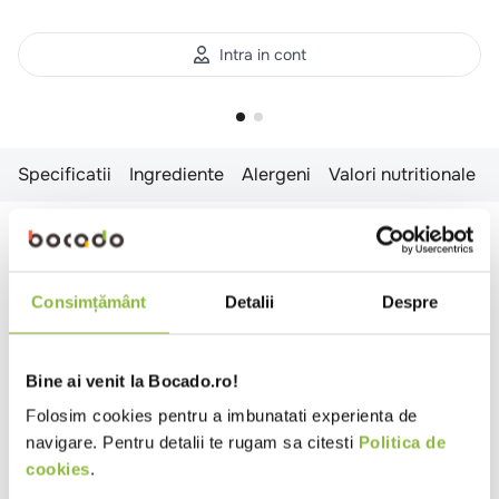
Intra in cont
Specificatii
Ingrediente
Alergeni
Valori nutritionale
Specificatii
Sortiment
Mozzarella
Consimțământ
Detalii
Despre
Format
Bloc
Grasime SU
11-50%
Bine ai venit la Bocado.ro!
Folosim cookies pentru a imbunatati experienta de
Ingrediente
navigare. Pentru detalii te rugam sa citesti
Politica de
LAPTE de vaca pasteurizat, sare, culturi starter,
cookies
.
cheag microbian; agent antiaglomerant: amidon.