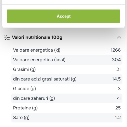
Alergeni
Accept
LAPTE
Valori nutritionale 100g
Valoare energetica (kj)
1266
Valoare energetica (kcal)
304
Grasimi (g)
21
din care acizi grasi saturati (g)
14.5
Glucide (g)
3
din care zaharuri (g)
<1
Proteine (g)
25
Sare (g)
1.2