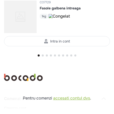
CO7729
Fasole galbena intreaga
1kg
Intra in cont
Pentru comenzi
accesati contul dvs
.
Comenzi si livrare
Creeaza cont