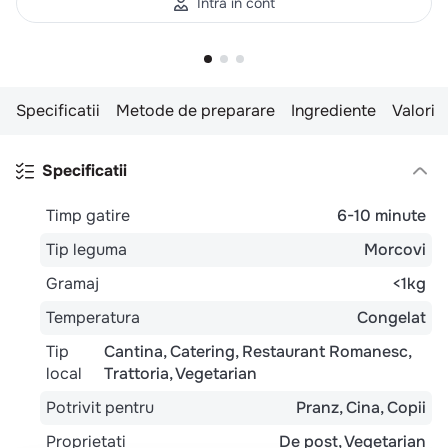
Intra in cont
Specificatii
Metode de preparare
Ingrediente
Valori n
Specificatii
Timp gatire
6-10 minute
Tip leguma
Morcovi
Gramaj
<1kg
Temperatura
Congelat
Tip
Cantina
Catering
Restaurant Romanesc
local
Trattoria
Vegetarian
Potrivit pentru
Pranz
Cina
Copii
Proprietati
De post
Vegetarian