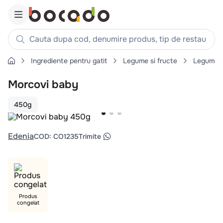
Cauta dupa cod, denumire produs, tip de restaurant, reteta
Ingrediente pentru gatit
Legume si fructe
Legume
Căutări populare
Morcovi baby
1
.
cartofi
2
.
piept pui
450g
3
.
pui
4
.
chifle
Edenia
COD
:
CO1235
Trimite
5
.
burger
6
.
coaste
7
.
ceafa
8
.
aripi
Produs
congelat
9
.
croissant