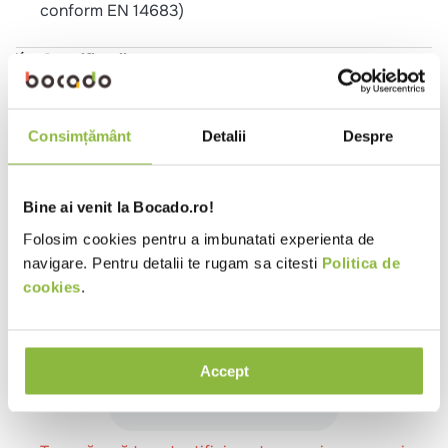
conform EN 14683)
Specificatii
Ambalaj
Cutie
Consimțământ
Detalii
Despre
Ingrediente
Polipropilena
Bine ai venit la Bocado.ro!
Folosim cookies pentru a imbunatati experienta de
Instructiuni pentru utilizare
navigare. Pentru detalii te rugam sa citesti
Politica de
Se arunca dupa utilizare
cookies
.
Review-uri
Accept
Se încarcă rezumatul…