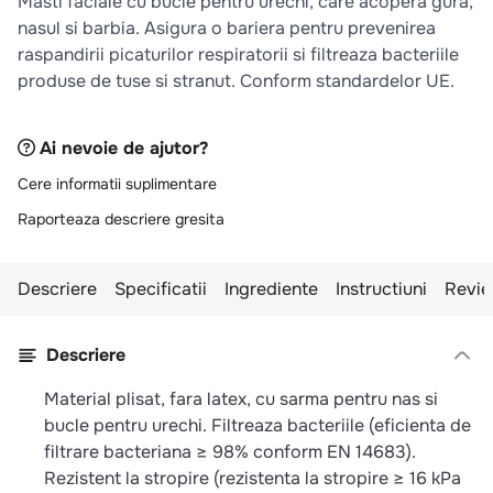
Masti faciale cu bucle pentru urechi, care acopera gura,
10
.
pizza
nasul si barbia. Asigura o bariera pentru prevenirea
raspandirii picaturilor respiratorii si filtreaza bacteriile
produse de tuse si stranut. Conform standardelor UE.
Ai nevoie de ajutor?
Cere informatii suplimentare
Raporteaza descriere gresita
Descriere
Specificatii
Ingrediente
Instructiuni
Revie
Descriere
Material plisat, fara latex, cu sarma pentru nas si
bucle pentru urechi. Filtreaza bacteriile (eficienta de
filtrare bacteriana ≥ 98% conform EN 14683).
Rezistent la stropire (rezistenta la stropire ≥ 16 kPa