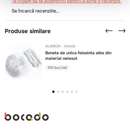
Te rugăm să te autentifici pentru a scrie o recenzie.
Se încarcă recenziile…
Produse similare
ALWBON
Aliweb
Bonete de unica folosinta albe din
material netesut
100 buc/set