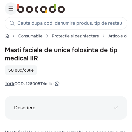
Cauta dupa cod, denumire produs, tip de restaurant, reteta
Consumabile
Protectie si dezinfectare
Articole de 
Căutări populare
Masti faciale de unica folosinta de tip
1
.
cartofi
medical IIR
2
.
piept pui
3
.
pui
50 buc/cutie
4
.
chifle
Tork
COD
:
126005
Trimite
5
.
burger
6
.
coaste
7
.
ceafa
Descriere
8
.
aripi
9
.
croissant