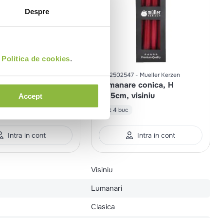
Despre
i
Politica de cookies
.
95
Mueller Kerzen
2022502547
Mueller Kerzen
e stalp Antique H
Lumanare conica, H
7cm ~32 h, argintiu
24.5cm, visiniu
Accept
set 4 buc
Intra in cont
Intra in cont
Visiniu
Lumanari
Clasica