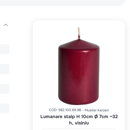
COD
:
582.100.69.9B
Mueller Kerzen
Lumanare stalp H 10cm Ø 7cm ~32
h, visiniu