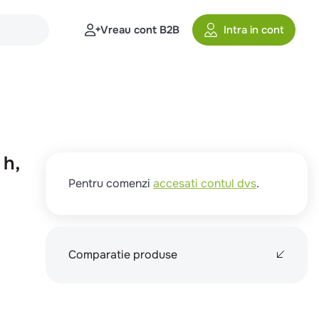
Vreau cont B2B
Intra in cont
 h,
Pentru comenzi
accesati contul dvs
.
Comparatie produse