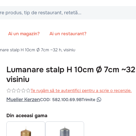
 tip de restaurant, retetă...
Ai un magazin?
Ai un restaurant?
are stalp H 10cm Ø 7cm ~32 h, visiniu
Lumanare stalp H 10cm Ø 7cm ~32
visiniu
Te rugăm să te autentifici pentru a scrie o recenzie.
Mueller Kerzen
COD
:
582.100.69.9B
Trimite
Din aceeasi gama