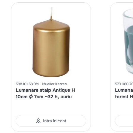
598.101.68.9M
Mueller Kerzen
573.080.7
Lumanare stalp Antique H
Lumanar
10cm Ø 7cm ~32 h, auriu
forest 
Intra in cont