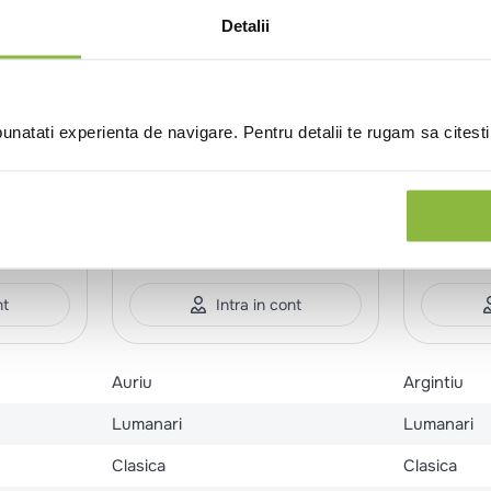
Detalii
natati experienta de navigare. Pentru detalii te rugam sa citest
erzen
598.101.68.9M
Mueller Kerzen
598.101.68.
10cm Ø
Lumanare stalp Antique H
Lumanar
10cm Ø 7cm ~32 h, auriu
10cm Ø 
nt
Intra in cont
Auriu
Argintiu
Lumanari
Lumanari
Clasica
Clasica