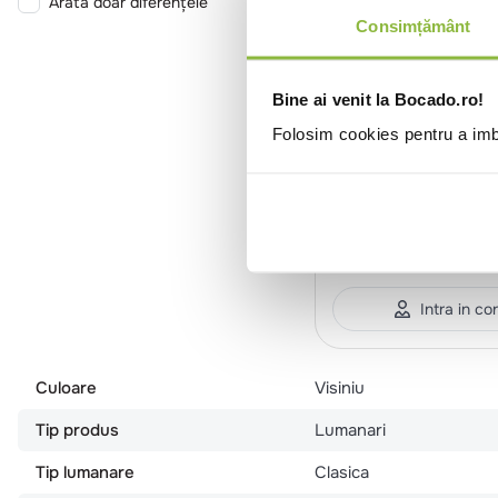
Arată doar diferențele
Consimțământ
Bine ai venit la Bocado.ro!
Folosim cookies pentru a imbu
582.100.69.9B
Mueller K
Lumanare stalp H 
7cm ~32 h, visiniu
Intra in co
Culoare
Visiniu
Tip produs
Lumanari
Tip lumanare
Clasica