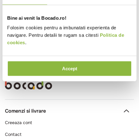
10
.
pizza
LLR229
Ciabatta fully baked
Bine ai venit la Bocado.ro!
60g
Folosim cookies pentru a imbunatati experienta de
navigare. Pentru detalii te rugam sa citesti
Politica de
cookies
.
Accept
Comenzi si livrare
Creeaza cont
Contact