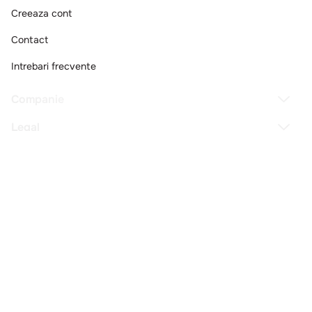
Creeaza cont
Contact
Intrebari frecvente
Companie
Legal
Copyright © 2025 - Macromex SRL
RO
Powered by