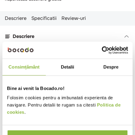
Descriere
Specificatii
Review-uri
Descriere
Cu detalii sofisticate, colectia SHADES este
complementul ideal pentru mesele fine. Tacamurile
Shades sunt fabricate din inox 18/10 tratate cu
Consimțământ
Detalii
Despre
Cromargan protect® pentru o rezistenta sporita la
zgarieturi. Materialul utilizat face ca tacamurile
Shades sa fie de 150 de ori mai durabile decat
Bine ai venit la Bocado.ro!
tacamurile conventionale din inox.
Folosim cookies pentru a imbunatati experienta de
navigare. Pentru detalii te rugam sa citesti
Politica de
Specificatii
cookies
.
Culoare
Argintiu
Poate fi folosit in
Masina de spalat vase