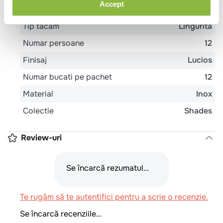
Accept
Utilizare tacam
Espresso
Tip tacam
Lingurita
Numar persoane
12
Finisaj
Lucios
Numar bucati pe pachet
12
Material
Inox
Colectie
Shades
Review-uri
Se încarcă rezumatul…
Te rugăm să te autentifici pentru a scrie o recenzie.
Se încarcă recenziile…