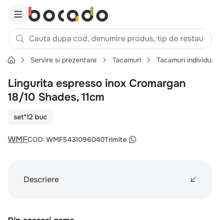
Cauta dupa cod, denumire produs, tip de restaurant, reteta
Servire si prezentare
Tacamuri
Tacamuri individual
Căutări populare
Lingurita espresso inox Cromargan
1
.
cartofi
18/10 Shades, 11cm
2
.
piept pui
3
.
pui
set*12 buc
4
.
chifle
WMF
COD
:
WMF5431096040
Trimite
5
.
burger
6
.
coaste
7
.
ceafa
Descriere
8
.
aripi
9
.
croissant