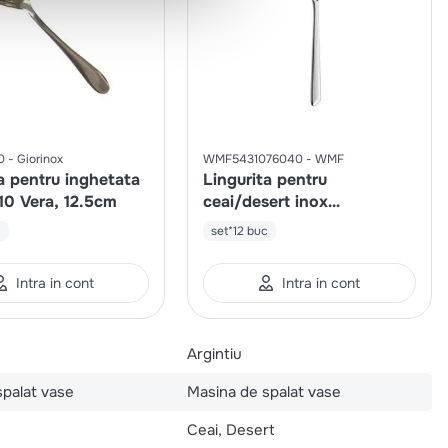
0
Giorinox
WMF5431076040
WMF
a pentru inghetata
Lingurita pentru
10 Vera, 12.5cm
ceai/desert inox
Cromargan 18/10 Shades,
c
set*12 buc
14.2cm
Intra in cont
Intra in cont
Argintiu
spalat vase
Masina de spalat vase
Ceai, Desert