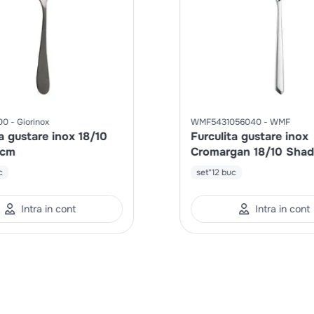
00
Giorinox
WMF5431056040
WMF
a gustare inox 18/10
Furculita gustare inox
9cm
Cromargan 18/10 Shad
19.4cm
c
set*12 buc
Intra in cont
Intra in cont