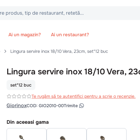
 tip de restaurant, retetă...
Ai un magazin?
Ai un restaurant?
e
Lingura servire inox 18/10 Vera, 23cm, set*12 buc
Lingura servire inox 18/10 Vera, 2
set*12 buc
Te rugăm să te autentifici pentru a scrie o recenzie.
Giorinox
COD
:
GIO2010-00
Trimite
Din aceeasi gama