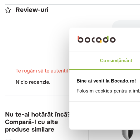
Review-uri
0
Consimțământ
Te rugăm să te autentifici pentru a scrie o recenzie.
Bine ai venit la Bocado.ro!
Nicio recenzie.
Folosim cookies pentru a imbu
Nu te-ai hotărât încă?
Compară-l cu alte
produse similare