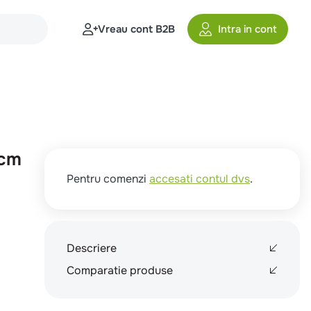
Vreau cont B2B
Intra in cont
3cm
Pentru comenzi
accesati contul dvs
.
Descriere
Comparatie produse