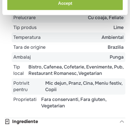
Accept
Tip preparare
Deshidratat
Prelucrare
Cu coaja
Feliate
Tip produs
Lime
Temperatura
Ambiental
Tara de origine
Brazilia
Ambalaj
Punga
Tip
Bistro
Cafenea
Cofetarie
Evenimente
Pub
local
Restaurant Romanesc
Vegetarian
Potrivit
Mic dejun
Pranz
Cina
Meniu festiv
pentru
Copii
Proprietati
Fara conservanti
Fara gluten
Vegetarian
Ingrediente