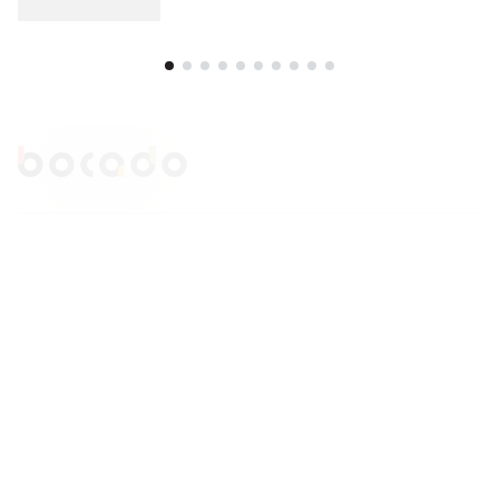
Comenzi si livrare
Creeaza cont
Contact
Intrebari frecvente
Companie
Legal