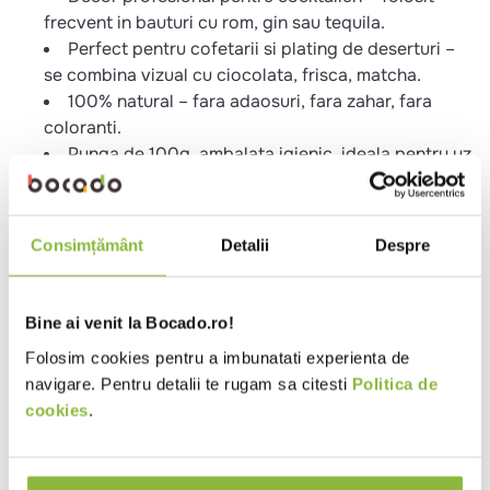
frecvent in bauturi cu rom, gin sau tequila.
Perfect pentru cofetarii si plating de deserturi –
se combina vizual cu ciocolata, frisca, matcha.
100% natural – fara adaosuri, fara zahar, fara
coloranti.
Punga de 100g, ambalata igienic, ideala pentru uz
frecvent in baruri si restaurante.
Termen de valabilitate 6 luni – pastrare usoara,
fara pierderi de produs.
Consimțământ
Detalii
Despre
Potrivite pentru:
Baruri & cocktail bars – Mojito, Margarita,
Caipirinha.
Bine ai venit la Bocado.ro!
Brutarii artizanale & raw desserts – ca element
Folosim cookies pentru a imbunatati experienta de
decorativ acidulat.
navigare. Pentru detalii te rugam sa citesti
Politica de
Restaurante cu plating creativ – pentru contrast
cookies
.
cromatic.
Specificatii