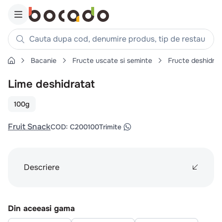
Cauta dupa cod, denumire produs, tip de restaurant, reteta
Bacanie
Fructe uscate si seminte
Fructe deshidrata
Căutări populare
Lime deshidratat
1
.
cartofi
2
.
piept pui
100g
3
.
pui
Fruit Snack
COD
:
C200100
Trimite
4
.
chifle
5
.
burger
6
.
coaste
Descriere
7
.
ceafa
8
.
aripi
Din aceeasi gama
9
.
croissant