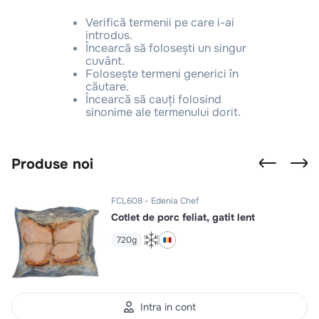
10
.
pizza
Verifică termenii pe care i-ai
introdus.
Încearcă să folosești un singur
cuvânt.
Folosește termeni generici în
căutare.
Încearcă să cauți folosind
sinonime ale termenului dorit.
Produse noi
FCL608
Edenia Chef
Cotlet de porc feliat, gatit lent
720g
Intra in cont