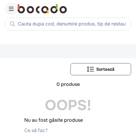
Cauta dupa cod, denumire produs, tip de restaurant, reteta
Căutări populare
1
.
cartofi
2
.
piept pui
3
.
pui
4
.
chifle
0
produse
5
.
burger
OOPS!
6
.
coaste
7
.
ceafa
8
.
aripi
Nu au fost găsite produse
9
.
croissant
Ce să fac?