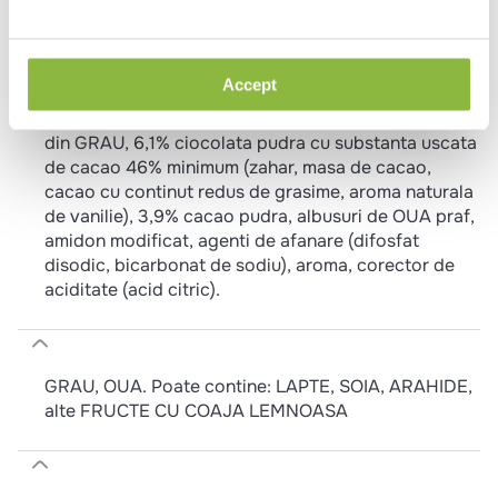
microunde circa 20 secunde la 600W 1 bucata.
Asteptati circa 2 minute inainte de servire. Serviti cu
inghetata, frisca sau fructe de sezon.
Accept
Zahar, apa, ulei de floarea soarelui, faina alba 480
din GRAU, 6,1% ciocolata pudra cu substanta uscata
de cacao 46% minimum (zahar, masa de cacao,
cacao cu continut redus de grasime, aroma naturala
de vanilie), 3,9% cacao pudra, albusuri de OUA praf,
amidon modificat, agenti de afanare (difosfat
disodic, bicarbonat de sodiu), aroma, corector de
aciditate (acid citric).
GRAU, OUA. Poate contine: LAPTE, SOIA, ARAHIDE,
alte FRUCTE CU COAJA LEMNOASA