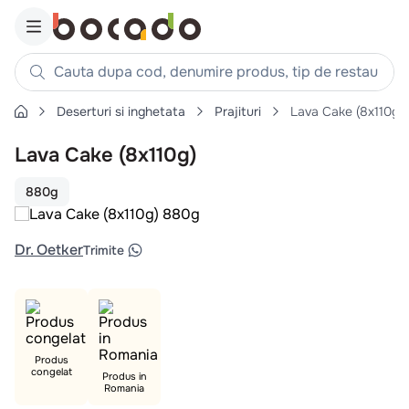
Cauta dupa cod, denumire produs, tip de restaurant, reteta
Deserturi si inghetata
Prajituri
Lava Cake (8x110g)
Căutări populare
Lava Cake (8x110g)
1
.
cartofi
2
.
piept pui
880g
3
.
pui
4
.
chifle
Dr. Oetker
Trimite
5
.
burger
6
.
coaste
7
.
aripi
8
.
ceafa
Produs
congelat
Produs in
9
.
croissant
Romania