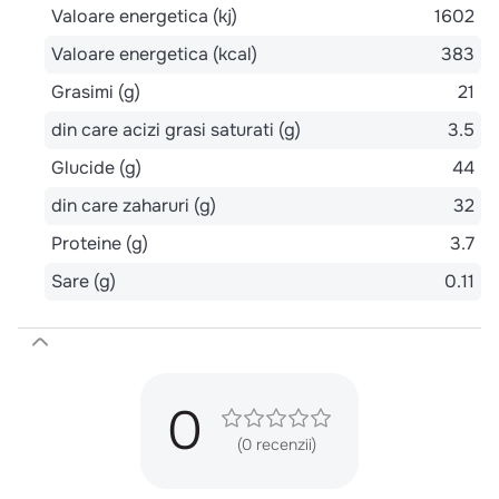
Valoare energetica (kj)
1602
Valoare energetica (kcal)
383
Grasimi (g)
21
din care acizi grasi saturati (g)
3.5
Glucide (g)
44
din care zaharuri (g)
32
Proteine (g)
3.7
Sare (g)
0.11
0
(0 recenzii)