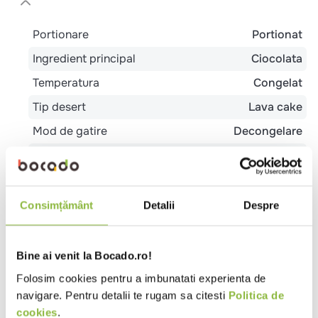
Portionare
Portionat
Ingredient principal
Ciocolata
Temperatura
Congelat
Tip desert
Lava cake
Mod de gatire
Decongelare
Numar bucati pe pachet
8
Consimțământ
Detalii
Despre
Gramaj portie
Mediu (40-130g)
Bine ai venit la Bocado.ro!
Folosim cookies pentru a imbunatati experienta de
Microunde
navigare. Pentru detalii te rugam sa citesti
Politica de
20 sec * 600W:
cookies
.
Pentru servire prajiturile se vor incalzi in cuptorul cu