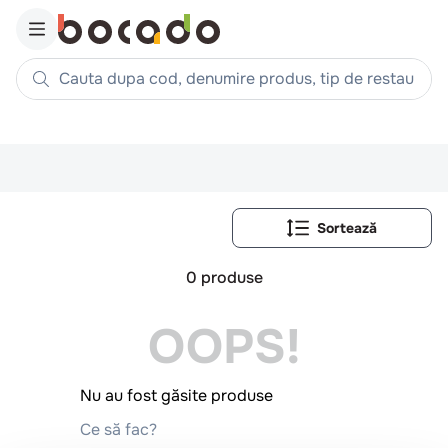
Cauta dupa cod, denumire produs, tip de restaurant, reteta
Căutări populare
1
.
cartofi
2
.
piept pui
3
.
pui
4
.
chifle
0
produse
5
.
burger
OOPS!
6
.
coaste
7
.
ceafa
8
.
aripi
Nu au fost găsite produse
9
.
croissant
Ce să fac?