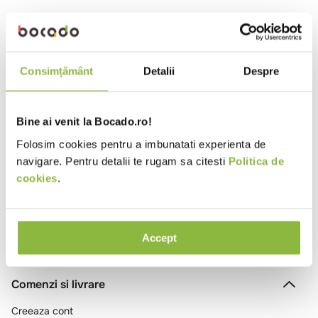
10
.
pizza
Verifică termenii pe care i-ai
introdus.
Încearcă să folosești un singur
cuvânt.
Consimțământ
Detalii
Despre
Folosește termeni generici în
căutare.
Încearcă să cauți folosind
sinonime ale termenului dorit.
Bine ai venit la Bocado.ro!
Folosim cookies pentru a imbunatati experienta de
navigare. Pentru detalii te rugam sa citesti
Politica de
cookies
.
Accept
Comenzi si livrare
Creeaza cont