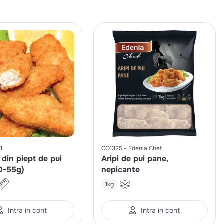
1
CO1325
Edenia Chef
din piept de pui
Aripi de pui pane,
0-55g)
nepicante
1kg
Intra in cont
Intra in cont