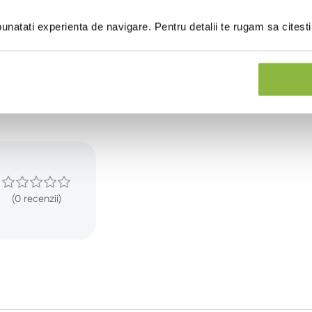
14
0.6
natati experienta de navigare. Pentru detalii te rugam sa citest
18.5
1.4
(0 recenzii)