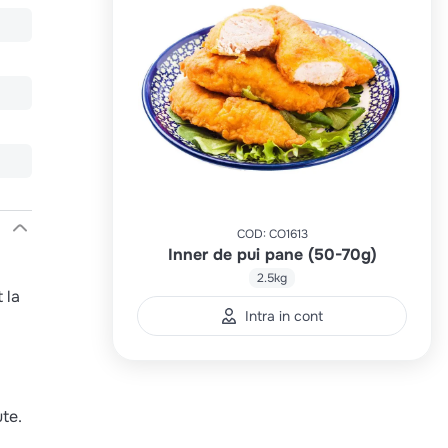
COD
:
CO1613
Inner de pui pane (50-70g)
2.5kg
 la
Intra in cont
ute.