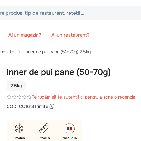
 tip de restaurant, retetă...
Ai un magazin?
Ai un restaurant?
netate
Inner de pui pane (50-70g) 2.5kg
Inner de pui pane (50-70g)
2.5kg
Te rugăm să te autentifici pentru a scrie o recenzie.
COD
:
CO1613
Trimite
Produs
Produs
Produs in