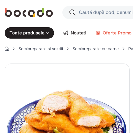
Caută după cod, denumire produs,
Căutări populare
Noutati
Oferte Promo
Toate produsele
1
.
cartofi
Semipreparate si solutii
Semipreparate cu carne
Pa
2
.
piept pui
3
.
pui
4
.
chifle
5
.
coaste
6
.
burger
7
.
aripi
8
.
ceafa
9
.
croissant
10
.
pizza