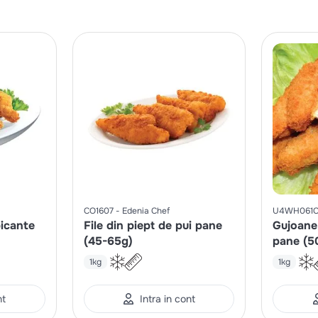
CO1607
Edenia Chef
U4WH061C
picante
File din piept de pui pane
Gujoane 
(45-65g)
pane (5
1kg
1kg
nt
Intra in cont