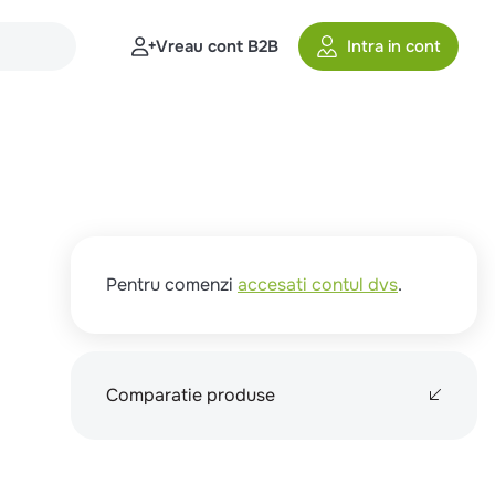
Vreau cont B2B
Intra in cont
Pentru comenzi
accesati contul dvs
.
Comparatie produse