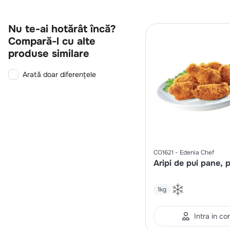
Nu te-ai hotărât încă?
Compară-l cu alte
produse similare
Arată doar diferențele
CO1621
Edenia Chef
Aripi de pui pane, 
1kg
Intra in co