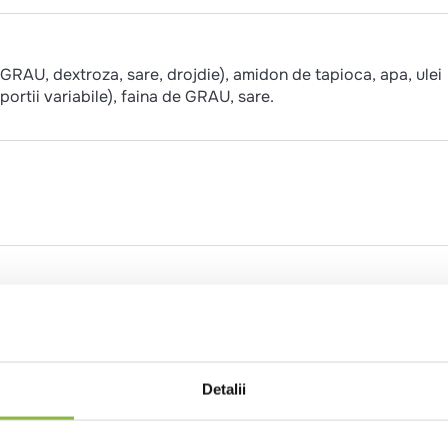
 GRAU, dextroza, sare, drojdie), amidon de tapioca, apa, ulei
oportii variabile), faina de GRAU, sare.
846
202
8
Detalii
9