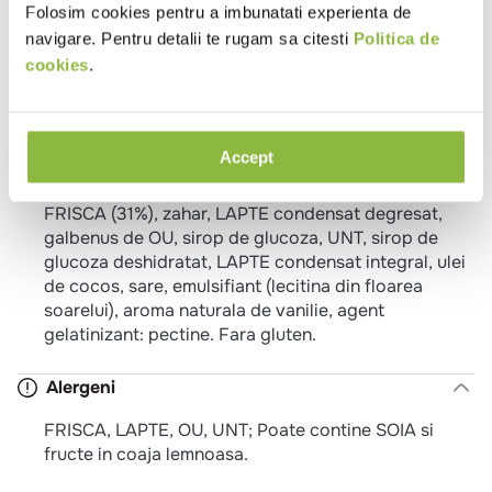
Folosim cookies pentru a imbunatati experienta de
Format inghetata
Caserola
navigare. Pentru detalii te rugam sa citesti
Politica de
cookies
.
Aroma
Caramel sarat
Proprietati
Fara gluten
Vegetarian
Accept
Ingrediente
FRISCA (31%), zahar, LAPTE condensat degresat,
galbenus de OU, sirop de glucoza, UNT, sirop de
glucoza deshidratat, LAPTE condensat integral, ulei
de cocos, sare, emulsifiant (lecitina din floarea
soarelui), aroma naturala de vanilie, agent
gelatinizant: pectine. Fara gluten.
Alergeni
FRISCA, LAPTE, OU, UNT; Poate contine SOIA si
fructe in coaja lemnoasa.