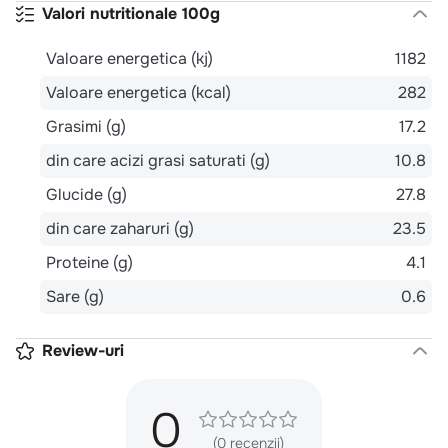
Valori nutritionale 100g
Valoare energetica (kj)
1182
Valoare energetica (kcal)
282
Grasimi (g)
17.2
din care acizi grasi saturati (g)
10.8
Glucide (g)
27.8
din care zaharuri (g)
23.5
Proteine (g)
4.1
Sare (g)
0.6
Review-uri
0
(0 recenzii)