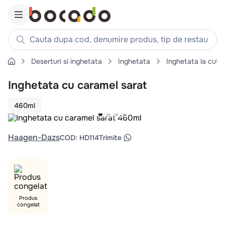
Cauta dupa cod, denumire produs, tip de restaurant, reteta
Deserturi si inghetata
Inghetata
Inghetata la cutie
Căutări populare
Inghetata cu caramel sarat
1
.
cartofi
2
.
piept pui
460ml
3
.
pui
4
.
chifle
Haagen-Dazs
COD
:
HD114
Trimite
5
.
burger
6
.
coaste
7
.
ceafa
8
.
aripi
Produs
congelat
9
.
croissant