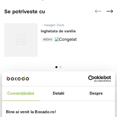
Se potriveste cu
Haagen-Dazs
Inghetata de vanilie
460ml
Specificatii
Ingrediente
Alergeni
Valori nutritionale
Consimțământ
Detalii
Despre
Specificatii
Aroma inghetata
Vanilie/Caramel
Bine ai venit la Bocado.ro!
Specialitate
Inghetata