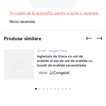
Te rugăm să te autentifici pentru a scrie o recenzie.
Nicio recenzie.
Produse similare
HD144
Haagen-Dazs
Inghetata de frisca cu unt de
arahide si sos de unt de arahide cu
bucati de arahide caramelizate
460ml