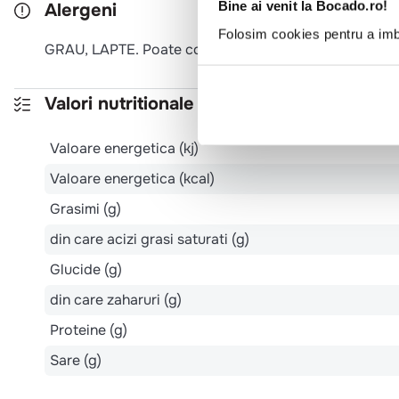
Bine ai venit la Bocado.ro!
Alergeni
Folosim cookies pentru a imbu
GRAU, LAPTE. Poate contine urme de: SOIA, OUA, 
Valori nutritionale 100g
Valoare energetica (kj)
Valoare energetica (kcal)
Grasimi (g)
din care acizi grasi saturati (g)
Glucide (g)
din care zaharuri (g)
Proteine (g)
Sare (g)