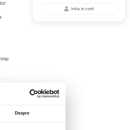
tor
Intra in cont
a
 timp
i
 de
in
Despre