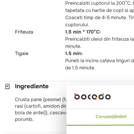
Preincalziti cuptorul la 200°C.
tapetata cu hartie de copt si ap
Coaceti timp de 4-5 minute. Ti
cuptorului.
Friteuza
1.5 min * 170°C:
Preincalziti uleiul din friteuza 
minute.
Tigaie
1.5 min:
Puneti la incins cateva linguri 
de 1.5 minute.
Ingrediente
Crusta pane (pesmet (faina de GRAU, sare, drojdie, col
rasi (cartofi, amidon din cartofi, conservant (metabisu
boia de ardei)), cascaval trapist (35%), (LAPTE, sare, c
Consimțământ
porumb.