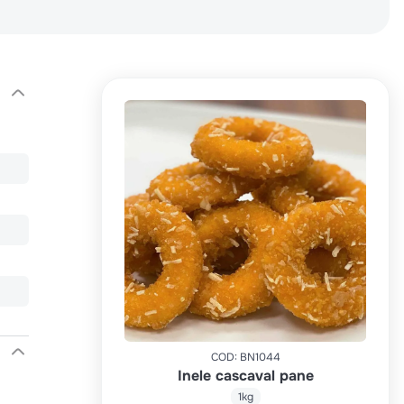
COD
:
BN1044
Inele cascaval pane
1kg