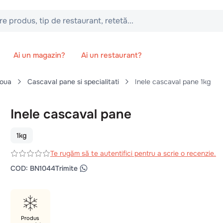
 tip de restaurant, retetă...
Ai un magazin?
Ai un restaurant?
 oua
Cascaval pane si specialitati
Inele cascaval pane 1kg
Inele cascaval pane
1kg
Te rugăm să te autentifici pentru a scrie o recenzie.
COD
:
BN1044
Trimite
Produs