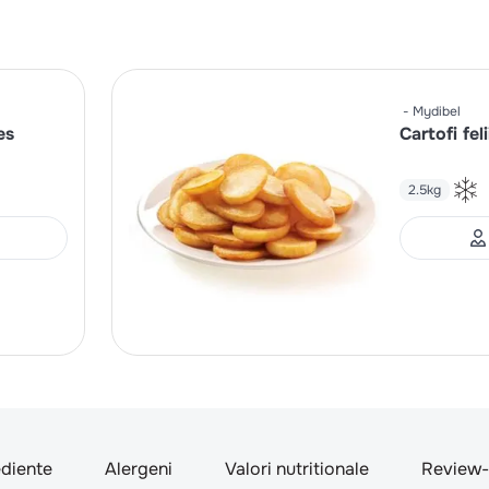
Mydibel
es
Cartofi feli
2.5kg
ediente
Alergeni
Valori nutritionale
Review-