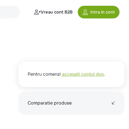
Vreau cont B2B
Intra in cont
Pentru comenzi
accesati contul dvs
.
Comparatie produse