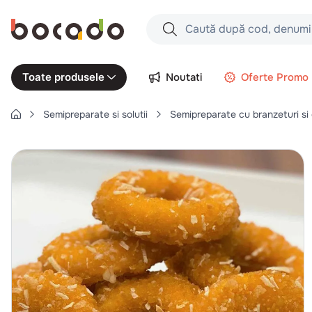
Caută după cod, denumire produs,
Căutări populare
Noutati
Oferte Promo
Toate produsele
1
.
cartofi
Semipreparate si solutii
Semipreparate cu branzeturi si
2
.
piept pui
3
.
pui
4
.
chifle
5
.
burger
6
.
coaste
7
.
ceafa
8
.
aripi
9
.
croissant
10
.
pizza