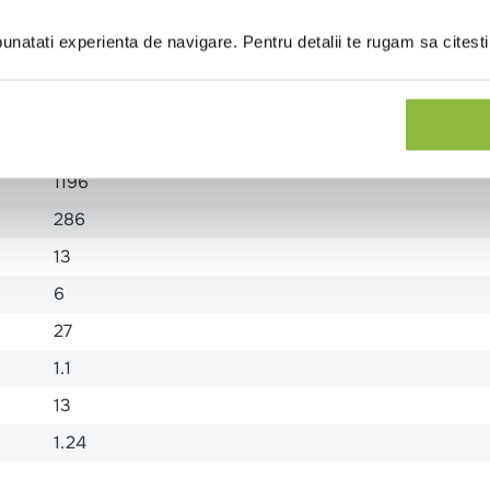
natati experienta de navigare. Pentru detalii te rugam sa citest
TELINA, MUSTAR, SEMINTE SUSAN
1196
286
13
6
27
1.1
13
1.24