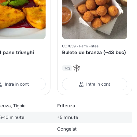
CO7859
Farm Frites
 pane triunghi
Bulete de branza (~43 buc)
1kg
Intra in cont
Intra in cont
teuza, Tigaie
Friteuza
 6-10 minute
<5 minute
Congelat