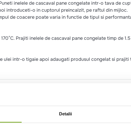
 Puneti inelele de cascaval pane congelate intr-o tava de cup
oi introduceti-o in cuptorul preincalzit, pe raftul din mijloc.
mpul de coacere poate varia in functie de tipul si performant
la 170°C. Prajiti inelele de cascaval pane congelate timp de 1.5
de ulei intr-o tigaie apoi adaugati produsul congelat si prajiti
orant (extract de boia de ardei)), apa, faina de GRAU, cartof
lfit de sodiu)), sare, amestec de ardei (boia de ardei, extract
ulturi lactice, cheag), apa, ulei de floarea soarelui, amidon d
Detalii