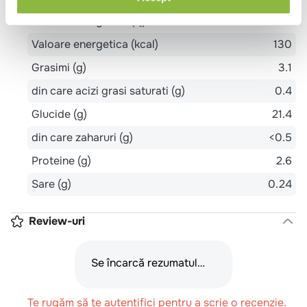
Valoare energetica (kj)
547
Valoare energetica (kcal)
130
Grasimi (g)
3.1
din care acizi grasi saturati (g)
0.4
Glucide (g)
21.4
din care zaharuri (g)
<0.5
Proteine (g)
2.6
Sare (g)
0.24
Review-uri
Se încarcă rezumatul…
Te rugăm să te autentifici pentru a scrie o recenzie.