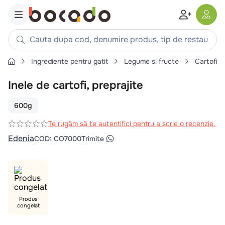
Cauta dupa cod, denumire produs, tip de restaurant, reteta
Ingrediente pentru gatit
Legume si fructe
Cartofi
Căutări populare
Inele de cartofi, preprajite
1
.
cartofi
2
.
piept pui
600g
3
.
pui
Te rugăm să te autentifici pentru a scrie o recenzie.
4
.
chifle
Edenia
COD
:
CO7000
Trimite
5
.
burger
6
.
coaste
7
.
ceafa
8
.
aripi
Produs
congelat
9
.
croissant