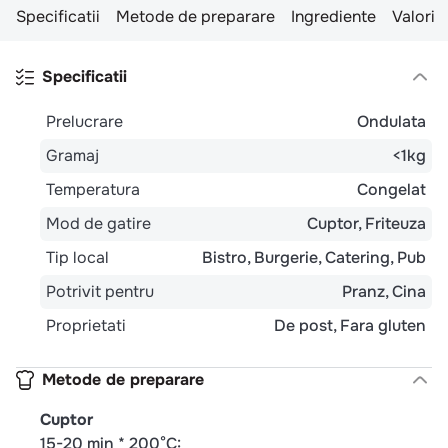
Specificatii
Metode de preparare
Ingrediente
Valori n
Specificatii
Prelucrare
Ondulata
Gramaj
<1kg
Temperatura
Congelat
Mod de gatire
Cuptor
Friteuza
Tip local
Bistro
Burgerie
Catering
Pub
Potrivit pentru
Pranz
Cina
Proprietati
De post
Fara gluten
Metode de preparare
Cuptor
15-20 min * 200°C: