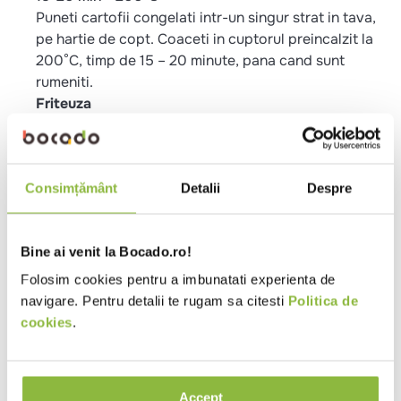
Puneti cartofii congelati intr-un singur strat in tava,
pe hartie de copt. Coaceti in cuptorul preincalzit la
200°C, timp de 15 – 20 minute, pana cand sunt
rumeniti.
Friteuza
2-3 min * 175°C:
Prajiti cartofii congelati timp de 2 -3 minute in uleiul
preincalzit la 175°C.
Consimțământ
Detalii
Despre
Ingrediente
Cartofi 87%, condimente 8% [sare, amidon
Bine ai venit la Bocado.ro!
modificat, faina de orez, legume (usturoi, ceapa),
Folosim cookies pentru a imbunatati experienta de
condimente (boia, piper), dextrina, agenti de afanare
navigare. Pentru detalii te rugam sa citesti
Politica de
(difosfati, carbonat de sodiu), agenti de ingrosare
cookies
.
(guma xantan), extract de boia], ulei de floarea
soarelui 5%, stabiilizatori: difosfat disodic.
Valori nutritionale 100g
Accept