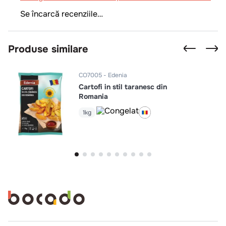
Se încarcă recenziile…
Produse similare
CO7005
Edenia
Cartofi in stil taranesc din
Romania
1kg