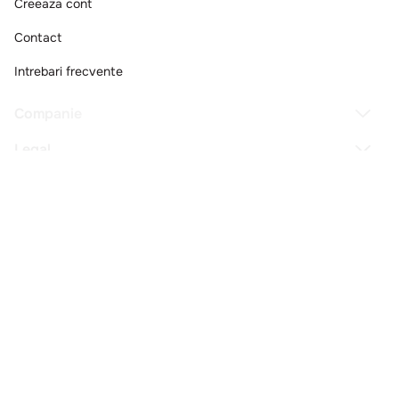
Creeaza cont
Contact
Intrebari frecvente
Companie
Legal
Copyright © 2025 - Macromex SRL
RO
Powered by