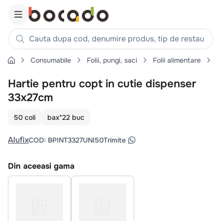
Cauta dupa cod, denumire produs, tip de restaurant, reteta
Consumabile
Folii, pungi, saci
Folii alimentare
H
Căutări populare
Hartie pentru copt in cutie dispenser
1
.
cartofi
33x27cm
2
.
piept pui
3
.
pui
50 coli
bax*22 buc
4
.
chifle
Alufix
COD
:
BPINT3327UNI50
Trimite
5
.
burger
6
.
coaste
Din aceeasi gama
7
.
ceafa
8
.
aripi
9
.
croissant