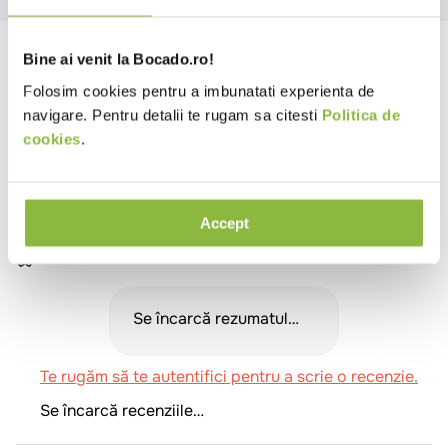
Specificatii
Bine ai venit la Bocado.ro!
Folosim cookies pentru a imbunatati experienta de
Tip folie
Hartie pentru copt
navigare. Pentru detalii te rugam sa citesti
Politica de
Lungime folie
<50m
cookies
.
Tip hartie de copt
Coli
Material
Hartie
Accept
Review-uri
Se încarcă rezumatul…
Te rugăm să te autentifici pentru a scrie o recenzie.
Se încarcă recenziile…