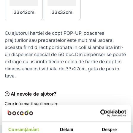
10
.
pizza
33x42cm
33x32cm
Cu ajutorul hartiei de copt POP-UP, coacerea
prajiturilor sau preparatelor este mult mai usoara,
aceasta fiind direct portionata in coli si ambalata intr-
un dispenser special de 50 buc.Din dispenser se poate
extrage cu usurinta fiecare coala de hartie de copt in
dimensiunea individuala de 33x27cm, gata de pus in
tava.
Ai nevoie de ajutor?
Cere informatii suplimentare
Raporteaza descriere gresita
Consimțământ
Detalii
Despre
Specificatii
Review-uri