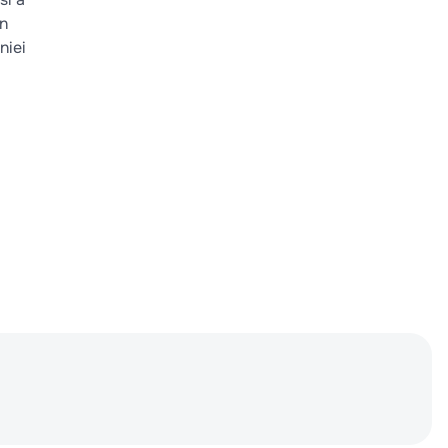
un
niei