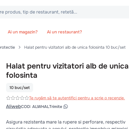
 tip de restaurant, retetă...
Ai un magazin?
Ai un restaurant?
protectie
Halat pentru vizitatori alb de unica folosinta 10 buc/set
Halat pentru vizitatori alb de unica
folosinta
10 buc/set
Te rugăm să te autentifici pentru a scrie o recenzie.
Aliweb
COD
:
ALWHAL
Trimite
Asigura rezistenta mare la rupere si perforare, respectiv
circulatia adecvata a aerului, protectie impotriva mizeriei 