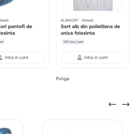
liweb
ALWSORT
Aliweb
ori pantofi de
Sort alb din polietilena de
losinta
unica folosinta
et
100 buc/set
Intra in cont
Intra in cont
Punga