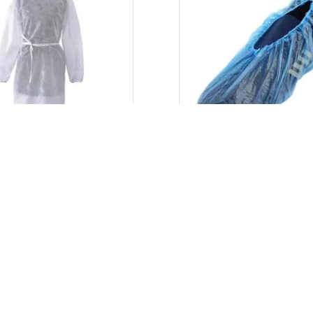
Aliweb
ALWAC
Aliweb
ntru vizitatori alb de
Acoperitori pantofi de
losinta
folosinta
t
100 buc/set
Intra in cont
Intra in cont