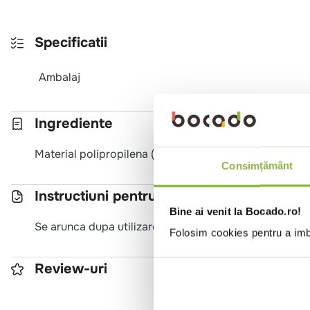
Specificatii
Ambalaj
Ingrediente
Material polipropilena (netesut) de 20 gr/mp
Consimțământ
Instructiuni pentru utilizare
Bine ai venit la Bocado.ro!
Se arunca dupa utilizare
Folosim cookies pentru a imbu
Review-uri