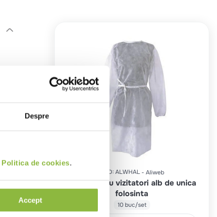
Despre
i
Politica de cookies
.
COD
:
ALWHAL
Aliweb
Halat pentru vizitatori alb de unica
folosinta
Accept
10 buc/set