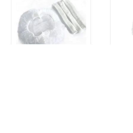
ALWBON
Aliweb
ALWHAL
Bonete de unica folosinta albe
Halat pe
din material netesut
unica fo
100 buc/set
10 buc/se
Intra in cont