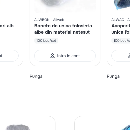
ALWBON
Aliweb
ALWAC
A
ori alb
Bonete de unica folosinta
Acoperit
albe din material netesut
unica fo
100 buc/set
100 buc/s
nt
Intra in cont
Punga
Punga