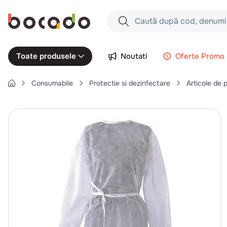
Caută după cod, denumire produs,
Căutări populare
Noutati
Oferte Promo
Toate produsele
1
.
cartofi
Consumabile
Protectie si dezinfectare
Articole de 
2
.
piept pui
3
.
pui
4
.
chifle
5
.
burger
6
.
coaste
7
.
ceafa
8
.
aripi
9
.
croissant
10
.
pizza