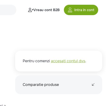
Vreau cont B2B
Intra in cont
Pentru comenzi
accesati contul dvs
.
Comparatie produse
si a