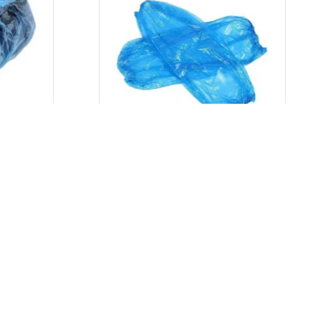
ALWCOT
Aliweb
 unica
Manecute de unica folosinta
albastre din polietilena
100 buc/set
Intra in cont