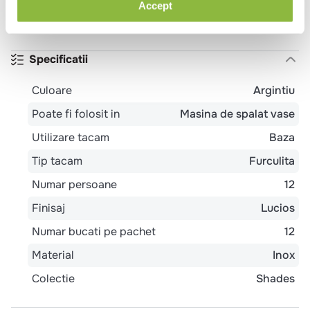
Accept
Shades sa fie de 150 de ori mai durabile decat
tacamurile conventionale din inox.
Specificatii
Culoare
Argintiu
Poate fi folosit in
Masina de spalat vase
Utilizare tacam
Baza
Tip tacam
Furculita
Numar persoane
12
Finisaj
Lucios
Numar bucati pe pachet
12
Material
Inox
Colectie
Shades