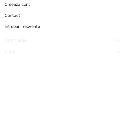
Creeaza cont
Contact
Intrebari frecvente
Companie
Legal
Copyright © 2025 - Macromex SRL
RO
Powered by