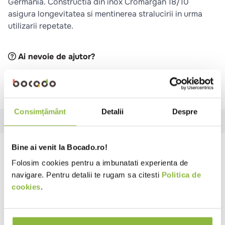
Germania. Constructia din inox Cromargan 18/10
asigura longevitatea si mentinerea stralucirii in urma
utilizarii repetate.
Ai nevoie de ajutor?
Cere informatii suplimentare
Raporteaza descriere gresita
Consimțământ
Detalii
Despre
Descriere
Specificatii
Review-uri
Bine ai venit la Bocado.ro!
Descriere
Folosim cookies pentru a imbunatati experienta de
Cu detalii sofisticate, colectia SHADES este
navigare. Pentru detalii te rugam sa citesti
Politica de
complementul ideal pentru mesele fine. Tacamurile
cookies
.
Shades sunt fabricate din inox 18/10 tratate cu
Cromargan protect® pentru o rezistenta sporita la
zgarieturi. Materialul utilizat face ca tacamurile