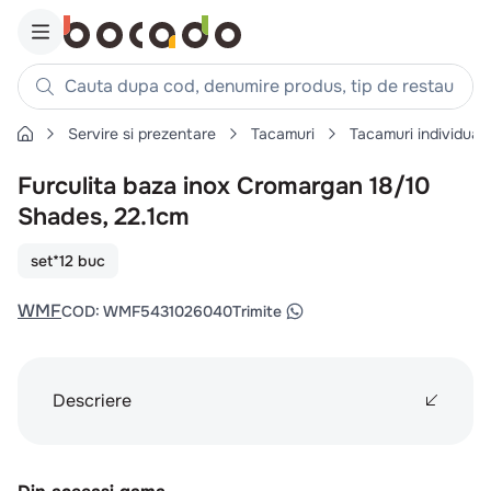
Cauta dupa cod, denumire produs, tip de restaurant, reteta
Servire si prezentare
Tacamuri
Tacamuri individual
Căutări populare
Furculita baza inox Cromargan 18/10
1
.
cartofi
Shades, 22.1cm
2
.
piept pui
3
.
pui
set*12 buc
4
.
chifle
WMF
COD
:
WMF5431026040
Trimite
5
.
burger
6
.
coaste
7
.
ceafa
Descriere
8
.
aripi
9
.
croissant