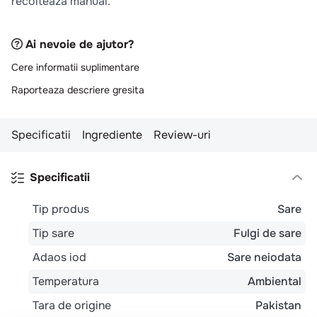
recolteaza manual.
10
.
pizza
Ai nevoie de ajutor?
Cere informatii suplimentare
Raporteaza descriere gresita
Specificatii
Ingrediente
Review-uri
Specificatii
Tip produs
Sare
Tip sare
Fulgi de sare
Adaos iod
Sare neiodata
Temperatura
Ambiental
Tara de origine
Pakistan