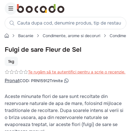
Cauta dupa cod, denumire produs, tip de restaurant, reteta
Bacanie
Condimente, arome si decoruri
Condiment
Căutări populare
Fulgi de sare Fleur de Sel
1
.
cartofi
2
.
piept pui
1kg
3
.
pui
Te rugăm să te autentifici pentru a scrie o recenzie.
4
.
chifle
Pronat
COD
:
PRN15912
Trimite
5
.
burger
Aceste minunate flori de sare sunt recoltate din
6
.
coaste
rezervoare naturale de apa de mare, folosind mijloace
7
.
ceafa
traditionale de recoltare. Dupa soarele intens al verii si
8
.
aripi
o briza usoara, apa din rezervoarele naturale se
evaporeaza treptat, iar aceste flori (fulgi) de sare se
9
.
croissant