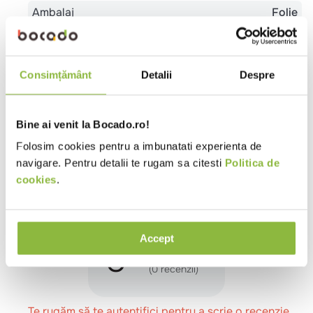
Ambalaj
Folie
Tip
Bistro
Burgerie
Cantina
Catering
local
Evenimente
Pizzeria
Pub
Restaurant
Romanesc
Sendviserie
Trattoria
Unitate
Consimțământ
Detalii
Despre
de cazare - mic dejun
Vegetarian
Potrivit pentru
Pranz
Cina
Meniu festiv
Copii
Bine ai venit la Bocado.ro!
Ingrediente
Folosim cookies pentru a imbunatati experienta de
navigare. Pentru detalii te rugam sa citesti
Politica de
Fleur de seal, fulgi de sare (sare de mare).
cookies
.
Review-uri
Accept
0
(0 recenzii)
Te rugăm să te autentifici pentru a scrie o recenzie.