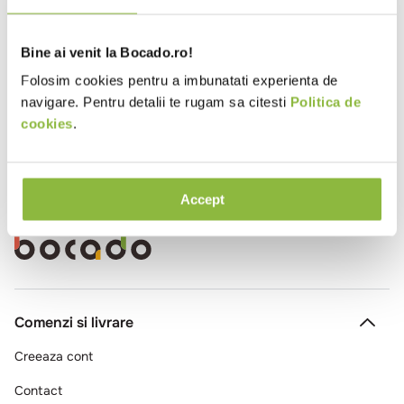
10
.
pizza
LLR229
Ciabatta fully baked
Bine ai venit la Bocado.ro!
60g
Folosim cookies pentru a imbunatati experienta de
navigare. Pentru detalii te rugam sa citesti
Politica de
cookies
.
Accept
Comenzi si livrare
Creeaza cont
Contact