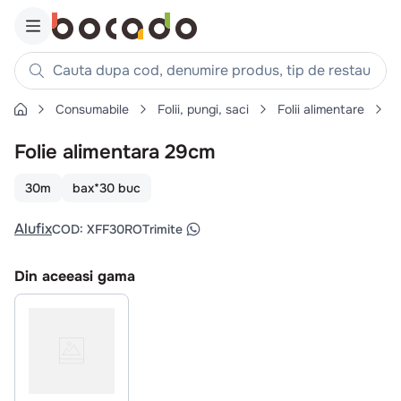
Cauta dupa cod, denumire produs, tip de restaurant, reteta
Consumabile
Folii, pungi, saci
Folii alimentare
F
Căutări populare
Folie alimentara 29cm
1
.
cartofi
2
.
piept pui
30m
bax*30 buc
3
.
pui
Alufix
COD
:
XFF30RO
Trimite
4
.
chifle
5
.
burger
Din aceeasi gama
6
.
coaste
7
.
ceafa
8
.
aripi
9
.
croissant