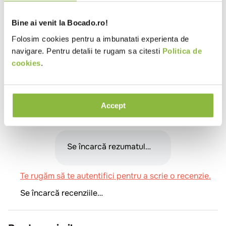
Specificatii
Bine ai venit la Bocado.ro!
Tip folie
Folie prospetime
Folosim cookies pentru a imbunatati experienta de
navigare. Pentru detalii te rugam sa citesti
Politica de
Grosime folie (microni)
8
cookies
.
Lungime folie
<50m
Material
Plastic
Accept
Review-uri
Se încarcă rezumatul…
Te rugăm să te autentifici pentru a scrie o recenzie.
Se încarcă recenziile…