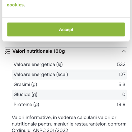
cookies
.
File pastrav
Alergeni
Accept
PESTE
Valori nutritionale 100g
Valoare energetica (kj)
532
Valoare energetica (kcal)
127
Grasimi (g)
5,3
Glucide (g)
0
Proteine (g)
19,9
Valori informative, in vederea calcularii valorilor
nutritionale pentru meniurile restaurantelor, conform
Ordinului ANPC 201/2022