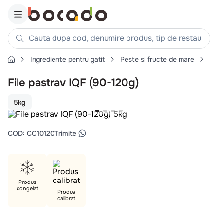
Cauta dupa cod, denumire produs, tip de restaurant, reteta
Ingrediente pentru gatit
Peste si fructe de mare
Pe
Căutări populare
File pastrav IQF (90-120g)
1
.
cartofi
2
.
piept pui
5kg
3
.
pui
4
.
chifle
COD
:
CO10120
Trimite
5
.
burger
6
.
coaste
7
.
ceafa
Produs
congelat
8
.
aripi
Produs
calibrat
9
.
croissant