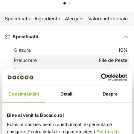
Specificatii
Ingrediente
Alergeni
Valori nutritionale
Specificatii
Glazura
10%
Prelucrare
File de Peste
Temperatura
Congelat
Tip peste
Pastrav
Mod congelare
IQF (congelat individual)
Consimțământ
Detalii
Despre
Tara de origine
Turcia
Tip
Catering
Evenimente
Restaurant
Bine ai venit la Bocado.ro!
local
Romanesc
Folosim cookies pentru a imbunatati experienta de
navigare. Pentru detalii te rugam sa citesti
Politica de
Ingrediente