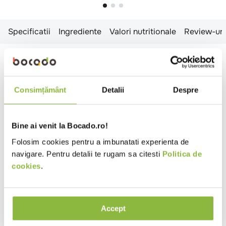
Specificatii
Ingrediente
Valori nutritionale
Review-uri
Specificatii
Transare
Organe
Consimțământ
Detalii
Despre
Temperatura
Congelat
Tip
Cantina
Catering
Evenimente
Bine ai venit la Bocado.ro!
local
Restaurant Romanesc
Folosim cookies pentru a imbunatati experienta de
navigare. Pentru detalii te rugam sa citesti
Politica de
Ingrediente
cookies
.
Ficat de pui
Valori nutritionale 100g
Accept
Valoare energetica (kj)
463