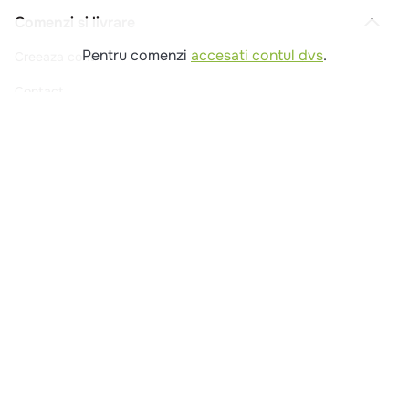
Comenzi si livrare
Pentru comenzi
accesati contul dvs
.
Creeaza cont
Contact
Intrebari frecvente
Companie
Legal
Copyright © 2025 - Macromex SRL
RO
Powered by