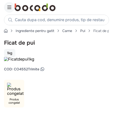
Cauta dupa cod, denumire produs, tip de restaurant, reteta
Ingrediente pentru gatit
Carne
Pui
Ficat de pui
Căutări populare
Ficat de pui
1
.
cartofi
2
.
piept pui
1kg
3
.
pui
4
.
chifle
COD
:
CO4552
Trimite
5
.
burger
6
.
coaste
7
.
ceafa
8
.
aripi
Produs
congelat
9
.
croissant