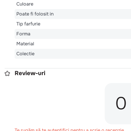
Culoare
Poate fi folosit in
Tip farfurie
Forma
Material
Colectie
Review-uri
0
Te rugăm să te autentifici pentru a scrie o recenzie.