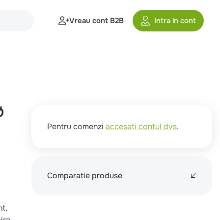
Vreau cont B2B
Intra in cont
Ø
Pentru comenzi
accesati contul dvs
.
Comparatie produse
nt,
ire.