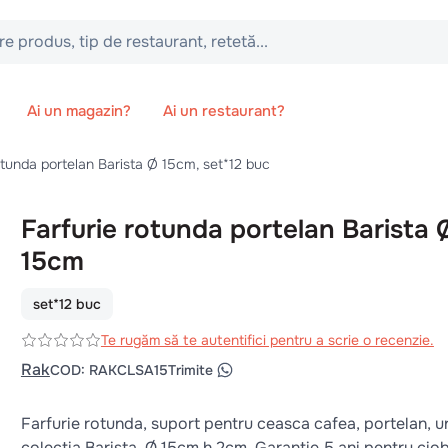
 tip de restaurant, retetă...
Ai un magazin?
Ai un restaurant?
otunda portelan Barista Ø 15cm, set*12 buc
Farfurie rotunda portelan Barista 
15cm
set*12 buc
Te rugăm să te autentifici pentru a scrie o recenzie.
Rak
COD
:
RAKCLSA15
Trimite
Farfurie rotunda, suport pentru ceasca cafea, portelan, u
colectia Barista, Ø 15cm h 2cm. Garantie 5 ani pentru ciob