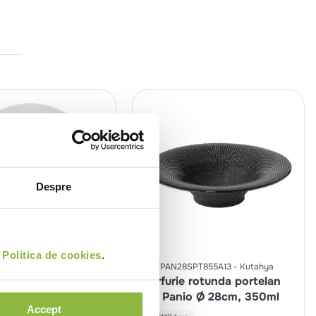
Despre
i
Politica de cookies
.
581
Churchill
KUTPAN28SPT855A13
Kutahya
 intinsa portelan
Farfurie rotunda portelan
 Ø 27.6cm
3D Panio Ø 28cm, 350ml
Accept