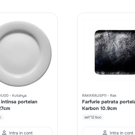
DU00
Kutahya
RAKKRAUSP11
Rak
 intinsa portelan
Farfurie patrata portel
27cm
Karbon 10.9cm
c
set*12 buc
Intra in cont
Intra in cont