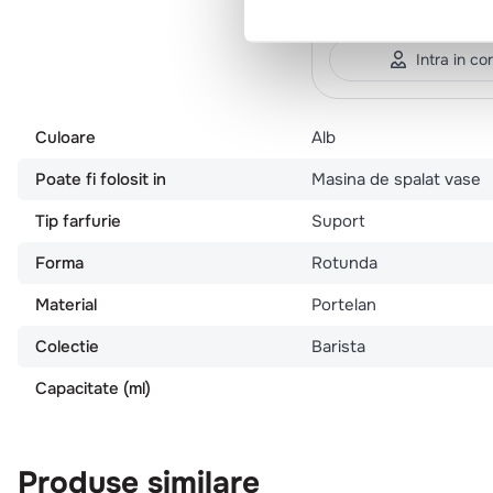
set*12 buc
Intra in co
Culoare
Alb
Poate fi folosit in
Masina de spalat vase
Tip farfurie
Suport
Forma
Rotunda
Material
Portelan
Colectie
Barista
Capacitate (ml)
Produse similare