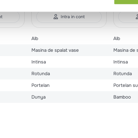
set*12 buc
set*12 bu
nt
Intra in cont
Alb
Alb
Masina de spalat vase
Masina de 
Intinsa
Intinsa
Rotunda
Rotunda
Portelan
Portelan sup
Dunya
Bamboo