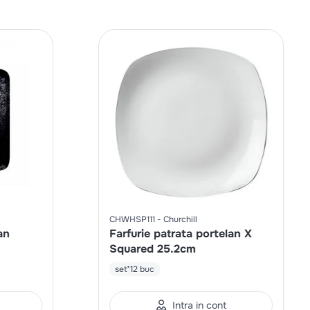
CHWHSP111
Churchill
an
Farfurie patrata portelan X
Squared 25.2cm
set*12 buc
Intra in cont