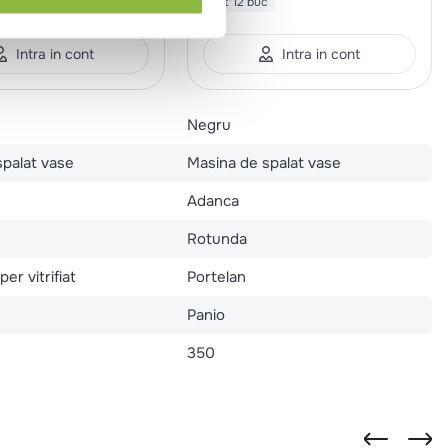
c
set*12 buc
Intra in cont
Intra in cont
Negru
spalat vase
Masina de spalat vase
Adanca
Rotunda
er vitrifiat
Portelan
Panio
350