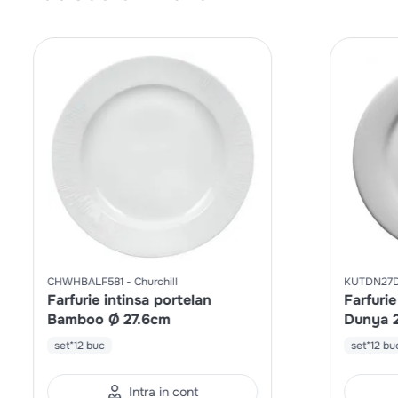
CHWHBALF581
Churchill
KUTDN27
Farfurie intinsa portelan
Farfurie
Bamboo Ø 27.6cm
Dunya 
set*12 buc
set*12 bu
Intra in cont