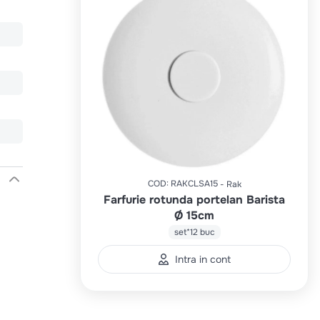
COD
:
RAKCLSA15
Rak
Farfurie rotunda portelan Barista
Ø 15cm
set*12 buc
Intra in cont