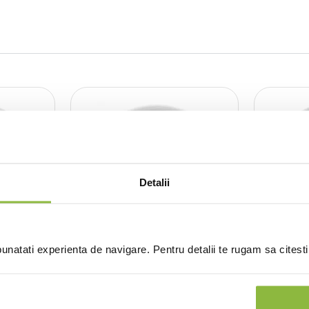
Detalii
natati experienta de navigare. Pentru detalii te rugam sa citest
KUTDN27DU00
Kutahya
CHWHBALF
rtelan
Farfurie intinsa portelan
Farfurie
Dunya 27cm
Bamboo