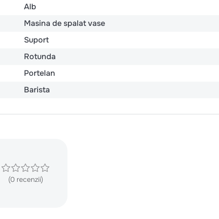
Alb
Masina de spalat vase
Suport
Rotunda
Portelan
Barista
(0 recenzii)