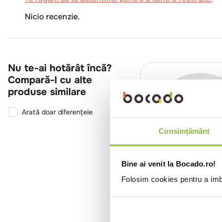
Nicio recenzie.
Nu te-ai hotărât încă?
Compară-l cu alte
produse similare
Arată doar diferențele
Consimțământ
Bine ai venit la Bocado.ro!
Folosim cookies pentru a imbu
RAKCLSA15
Rak
Farfurie rotunda po
Barista Ø 15cm