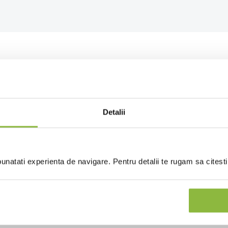
Alb
Masina de spalat vase
Detalii
Suport
Rotunda
Portelan super vitrifiat
natati experienta de navigare. Pentru detalii te rugam sa citest
Isla