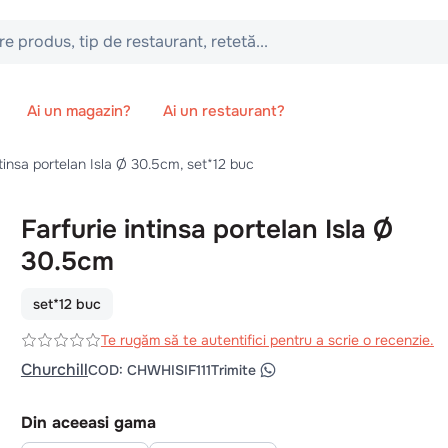
 tip de restaurant, retetă...
Ai un magazin?
Ai un restaurant?
ntinsa portelan Isla Ø 30.5cm, set*12 buc
Farfurie intinsa portelan Isla Ø
30.5cm
set*12 buc
Te rugăm să te autentifici pentru a scrie o recenzie.
Churchill
COD
:
CHWHISIF111
Trimite
Din aceeasi gama