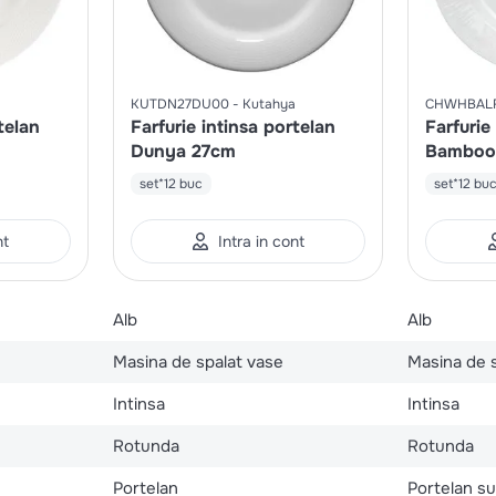
KUTDN27DU00
Kutahya
CHWHBALF
telan
Farfurie intinsa portelan
Farfurie
Dunya 27cm
Bamboo
set*12 buc
set*12 bu
nt
Intra in cont
Alb
Alb
Masina de spalat vase
Masina de 
Intinsa
Intinsa
Rotunda
Rotunda
Portelan
Portelan sup