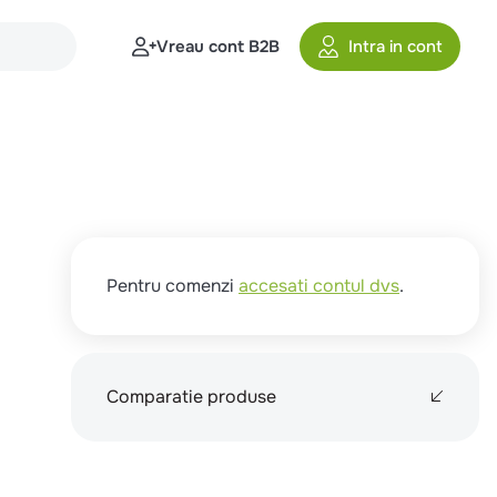
Vreau cont B2B
Intra in cont
Pentru comenzi
accesati contul dvs
.
Comparatie produse