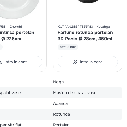
581
Churchill
KUTPAN28SPT855A13
Kutahya
 intinsa portelan
Farfurie rotunda portelan
 Ø 27.6cm
3D Panio Ø 28cm, 350ml
c
set*12 buc
Intra in cont
Intra in cont
Negru
spalat vase
Masina de spalat vase
Adanca
Rotunda
er vitrifiat
Portelan