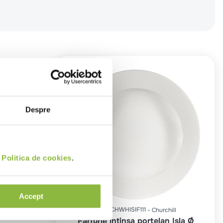
Despre
i
Politica de cookies
.
Accept
COD
:
CHWHISIF111
Churchill
Farfurie intinsa portelan Isla Ø