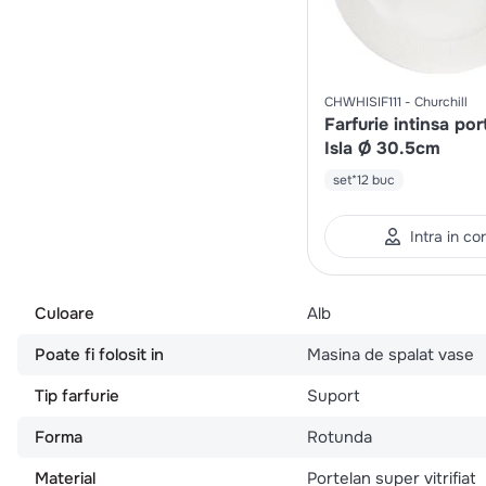
CHWHISIF111
Churchill
Farfurie intinsa por
Isla Ø 30.5cm
set*12 buc
Intra in co
Culoare
Alb
Poate fi folosit in
Masina de spalat vase
Tip farfurie
Suport
Forma
Rotunda
Material
Portelan super vitrifiat