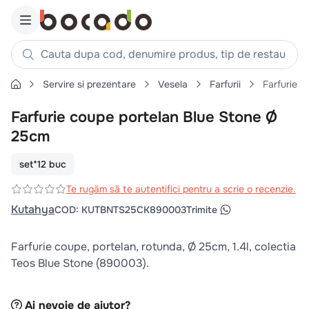
Cauta dupa cod, denumire produs, tip de restaurant, reteta
Servire si prezentare
Vesela
Farfurii
Farfurie c
Căutări populare
Farfurie coupe portelan Blue Stone Ø
1
.
cartofi
25cm
2
.
piept pui
3
.
pui
set*12 buc
4
.
chifle
Te rugăm să te autentifici pentru a scrie o recenzie.
5
.
burger
Kutahya
COD
:
KUTBNTS25CK890003
Trimite
6
.
coaste
Farfurie coupe, portelan, rotunda, Ø 25cm, 1.4l, colectia
7
.
ceafa
Teos Blue Stone (890003).
8
.
aripi
9
.
croissant
Ai nevoie de ajutor?