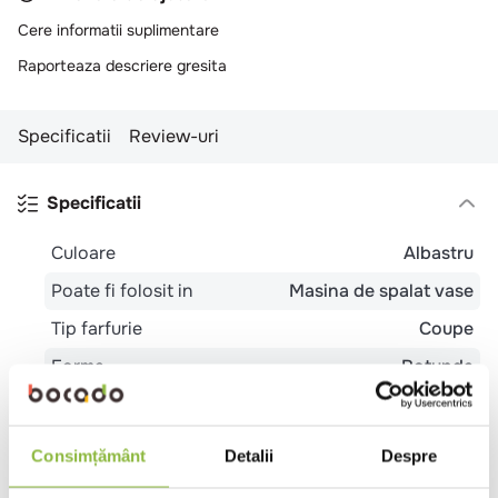
10
.
pizza
Cere informatii suplimentare
Raporteaza descriere gresita
Specificatii
Review-uri
Specificatii
Culoare
Albastru
Poate fi folosit in
Masina de spalat vase
Tip farfurie
Coupe
Forma
Rotunda
Material
Portelan
Colectie
Blue Stone
Consimțământ
Detalii
Despre