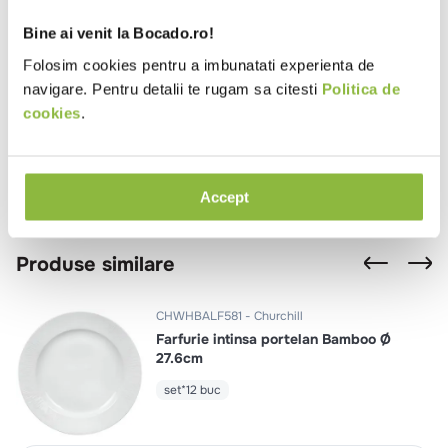
Review-uri
Bine ai venit la Bocado.ro!
0
Folosim cookies pentru a imbunatati experienta de
navigare. Pentru detalii te rugam sa citesti
Politica de
(0 recenzii)
cookies
.
Te rugăm să te autentifici pentru a scrie o recenzie.
Nicio recenzie.
Accept
Produse similare
CHWHBALF581
Churchill
Farfurie intinsa portelan Bamboo Ø
27.6cm
set*12 buc