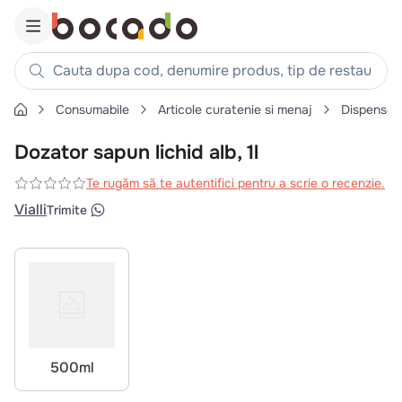
Cauta dupa cod, denumire produs, tip de restaurant, reteta
Consumabile
Articole curatenie si menaj
Dispenser
Căutări populare
Dozator sapun lichid alb, 1l
1
.
cartofi
2
.
piept pui
Te rugăm să te autentifici pentru a scrie o recenzie.
Vialli
3
.
pui
Trimite
4
.
chifle
5
.
burger
6
.
coaste
7
.
aripi
8
.
ceafa
500ml
9
.
croissant