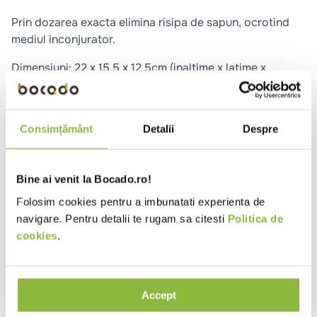
10
.
pizza
Prin dozarea exacta elimina risipa de sapun, ocrotind
mediul inconjurator.
Dimensiuni: 22 x 15.5 x 12.5cm (inaltime x latime x
lungime)
Cere informatii suplimentare
Raporteaza descriere gresita
Consimțământ
Detalii
Despre
Bine ai venit la Bocado.ro!
Sobec
Sapun lichid piele sensibila
Folosim cookies pentru a imbunatati experienta de
navigare. Pentru detalii te rugam sa citesti
Politica de
5l
cookies
.
Intra in cont
Accept