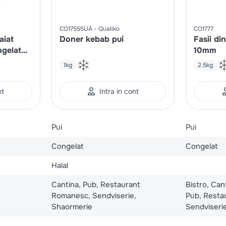
CO17555UA
Qualiko
CO1777
aiat
Doner kebab pui
Fasii di
ngelat
10mm
1kg
2.5kg
nt
Intra in cont
Pui
Pui
Congelat
Congelat
Halal
Cantina, Pub, Restaurant
Bistro, Cant
Romanesc, Sendviserie,
Pub, Resta
Shaormerie
Sendviserie