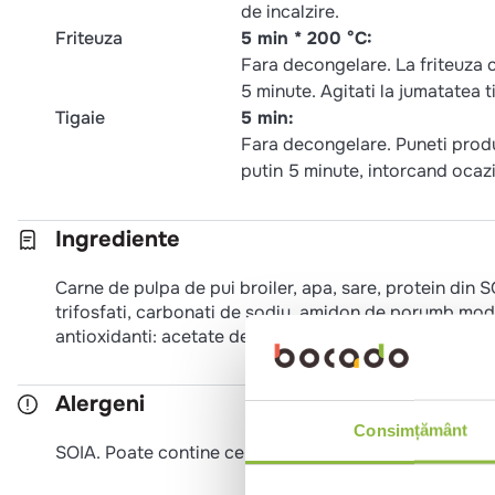
de incalzire.
Friteuza
5 min * 200 °C:
Fara decongelare. La friteuza c
5 minute. Agitati la jumatatea t
Tigaie
5 min:
Fara decongelare. Puneti produsu
putin 5 minute, intorcand ocaz
Ingrediente
Carne de pulpa de pui broiler, apa, sare, protein din SOI
trifosfati, carbonati de sodiu, amidon de porumb modif
antioxidanti: acetate de sodiu, eritorbat de sodiu, acid
Alergeni
Consimțământ
SOIA. Poate contine cereale cu GLUTEN, OUA, PES