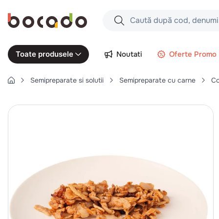
Caută după cod, denumire produs,
Căutări populare
Noutati
Oferte Promo
Toate produsele
1
.
cartofi
Semipreparate si solutii
Semipreparate cu carne
Co
2
.
piept pui
3
.
pui
4
.
chifle
5
.
coaste
6
.
burger
7
.
aripi
8
.
ceafa
9
.
croissant
10
.
pizza