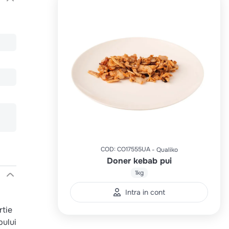
COD
:
CO17555UA
Qualiko
Doner kebab pui
1kg
Intra in cont
rtie
pului