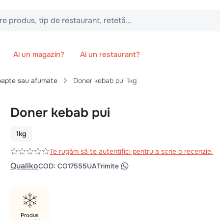
 tip de restaurant, retetă...
Ai un magazin?
Ai un restaurant?
apte sau afumate
Doner kebab pui 1kg
Doner kebab pui
1kg
Te rugăm să te autentifici pentru a scrie o recenzie.
Qualiko
COD
:
CO17555UA
Trimite
Produs