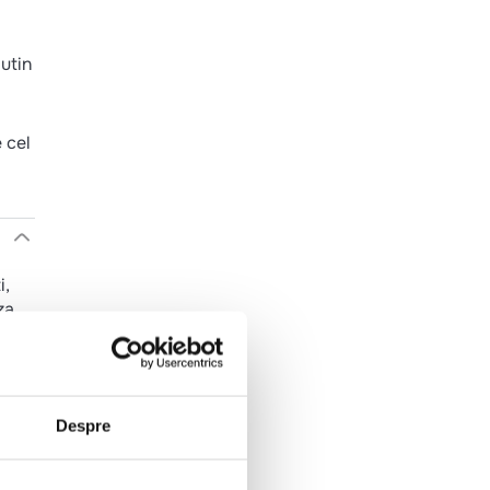
putin
 cel
i,
za,
Despre