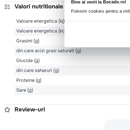
Bine ai venit la Bocado.ro!
Valori nutritionale 100g
Folosim cookies pentru a imbu
Valoare energetica (kj)
Valoare energetica (kcal)
Grasimi (g)
din care acizi grasi saturati (g)
Glucide (g)
din care zaharuri (g)
Proteine (g)
Sare (g)
Review-uri