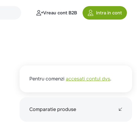
Vreau cont B2B
Intra in cont
Pentru comenzi
accesati contul dvs
.
Comparatie produse