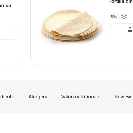
Tortilla di
an cu
89g
ediente
Alergeni
Valori nutritionale
Review-