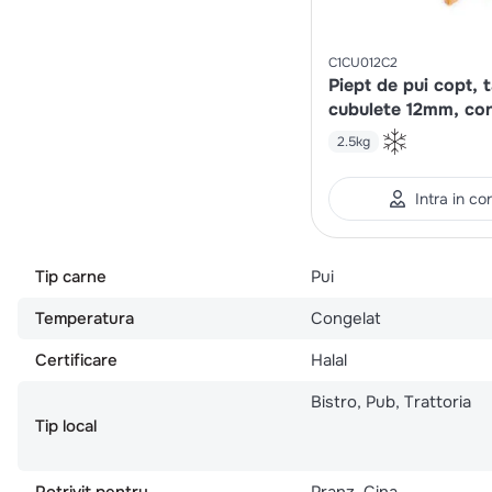
C1CU012C2
Piept de pui copt, t
cubulete 12mm, co
IQF
2.5kg
Intra in co
Tip carne
Pui
Temperatura
Congelat
Certificare
Halal
Bistro, Pub, Trattoria
Tip local