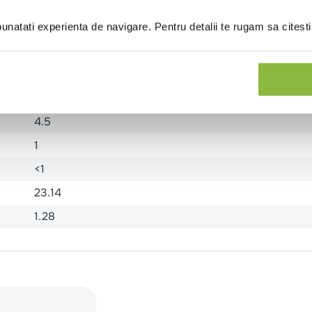
natati experienta de navigare. Pentru detalii te rugam sa citest
1005
241
16.54
4.5
1
<1
23.14
1.28