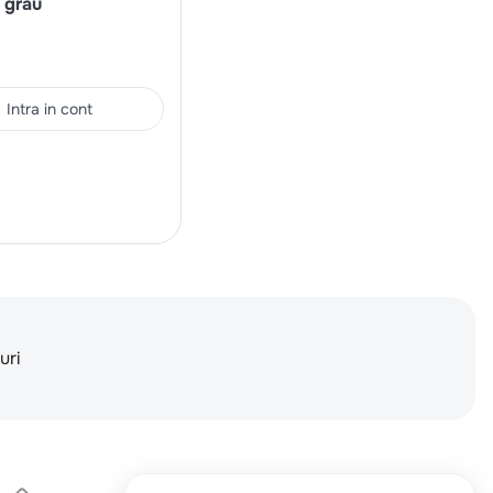
n grau
Intra in cont
uri