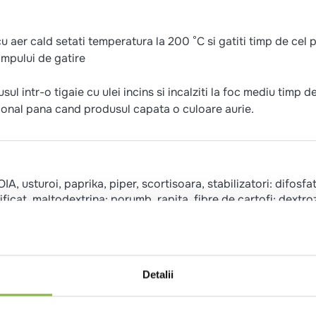
u aer cald setati temperatura la 200 °C si gatiti timp de cel 
impului de gatire
l intr-o tigaie cu ulei incins si incalziti la foc mediu timp de
ional pana cand produsul capata o culoare aurie.
A, usturoi, paprika, piper, scortisoara, stabilizatori: difosfat
icat, maltodextrina: porumb, rapita, fibre de cartofi; dextro
 citric: zahar.
Detalii
TE, TELINA, MUSTAR, SEMINTE DE SUSAN, MOLUSTE.