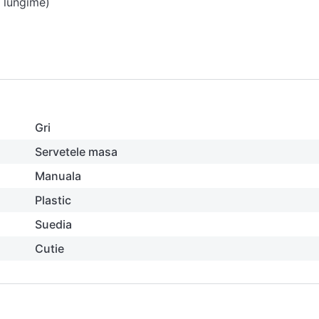
x lungime)
Gri
Servetele masa
Manuala
Plastic
Suedia
Cutie