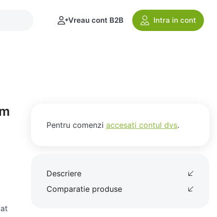
Vreau cont B2B
Intra in cont
em
Pentru comenzi
accesati contul dvs
.
Descriere
Comparatie produse
cat