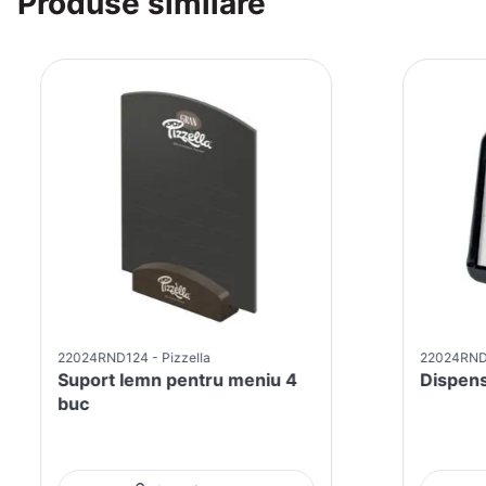
Produse similare
22024RND124
Pizzella
22024RND
Suport lemn pentru meniu 4
Dispens
buc