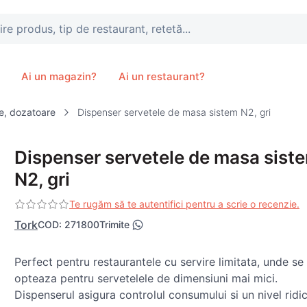
, tip de restaurant, retetă...
Ai un magazin?
Ai un restaurant?
e, dozatoare
Dispenser servetele de masa sistem N2, gri
Dispenser servetele de masa sist
N2, gri
Te rugăm să te autentifici pentru a scrie o recenzie.
Tork
COD
:
271800
Trimite
Perfect pentru restaurantele cu servire limitata, unde se
opteaza pentru servetelele de dimensiuni mai mici.
Dispenserul asigura controlul consumului si un nivel ridi