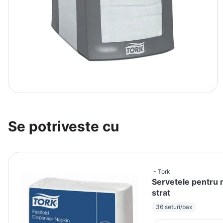
Se potriveste cu
Tork
Servetele pentru 
strat
36 seturi/bax