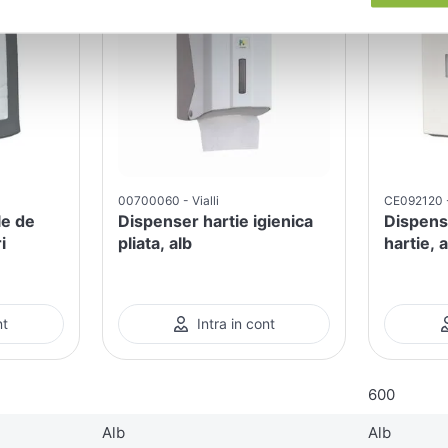
00700060
Vialli
CE092120
le de
Dispenser hartie igienica
Dispens
i
pliata, alb
hartie, 
nt
Intra in cont
600
Alb
Alb