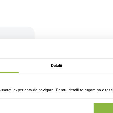
(0 recenzii)
Detalii
natati experienta de navigare. Pentru detalii te rugam sa citest