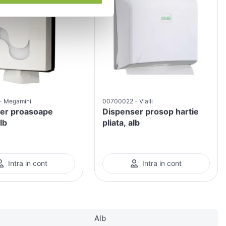
Megamini
00700022
Vialli
er proasoape
Dispenser prosop hartie
alb
pliata, alb
Intra in cont
Intra in cont
Alb