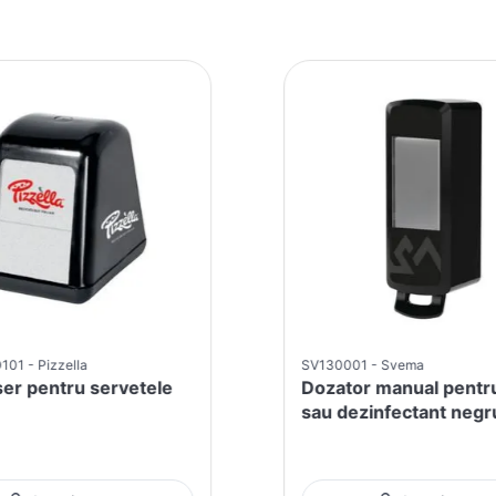
101
Pizzella
SV130001
Svema
er pentru servetele
Dozator manual pentr
sau dezinfectant negr
1250ml