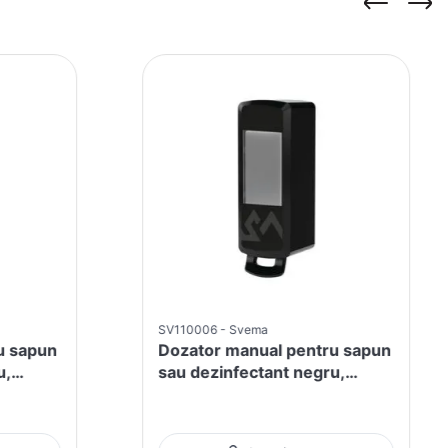
SV110006
Svema
u sapun
Dozator manual pentru sapun
u,
sau dezinfectant negru,
750ml