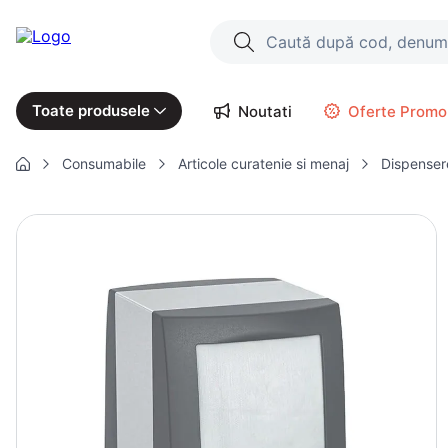
Caută după cod, denumire produs
Căutări populare
Toate produsele
Noutati
Oferte Promo
1
.
cartofi
Consumabile
Articole curatenie si menaj
Dispenser
2
.
piept pui
3
.
pui
4
.
chifle
5
.
burger
6
.
coaste
7
.
aripi
8
.
ceafa
9
.
croissant
10
.
pizza