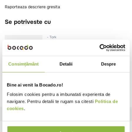
Raporteaza descriere gresita
Se potriveste cu
Tork
Rola prosop hartie uz general,
alba, 1 strat
120m/rola
11 role/bax
Consimțământ
Detalii
Despre
Intra in cont
Bine ai venit la Bocado.ro!
Folosim cookies pentru a imbunatati experienta de
navigare. Pentru detalii te rugam sa citesti
Politica de
cookies
.
Descriere
Specificatii
Instructiuni
Review-uri
Descriere