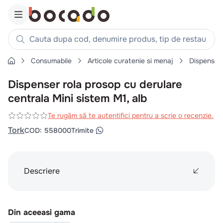
Cauta dupa cod, denumire produs, tip de restaurant, reteta
Consumabile
Articole curatenie si menaj
Dispenser
Căutări populare
Dispenser rola prosop cu derulare
1
.
cartofi
centrala Mini sistem M1, alb
2
.
piept pui
3
.
pui
Te rugăm să te autentifici pentru a scrie o recenzie.
Tork
COD
:
558000
Trimite
4
.
chifle
5
.
burger
6
.
coaste
Descriere
7
.
ceafa
8
.
aripi
9
.
croissant
Din aceeasi gama