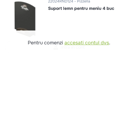
22024RND124
Pizzella
Suport lemn pentru meniu 4 buc
Pentru comenzi
accesati contul dvs
.
Intra in cont
Comenzi si livrare
Creeaza cont