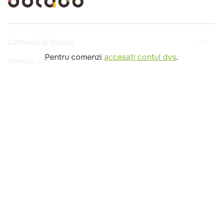
Comenzi si livrare
Pentru comenzi
accesati contul dvs
.
Creeaza cont
Contact
Intrebari frecvente
Companie
Legal
Copyright © 2025 - Macromex SRL
RO
Powered by