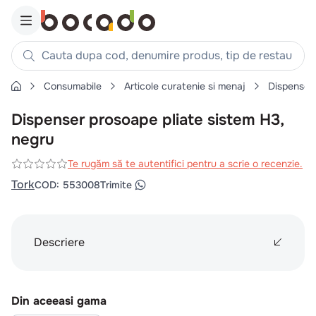
Cauta dupa cod, denumire produs, tip de restaurant, reteta
Consumabile
Articole curatenie si menaj
Dispenser
Căutări populare
Dispenser prosoape pliate sistem H3,
1
.
cartofi
negru
2
.
piept pui
3
.
pui
Te rugăm să te autentifici pentru a scrie o recenzie.
Tork
COD
:
553008
Trimite
4
.
chifle
5
.
burger
6
.
coaste
Descriere
7
.
ceafa
8
.
aripi
9
.
croissant
Din aceeasi gama