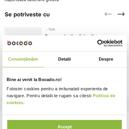
Se potriveste cu
Tork
Prosoape hartie pliate albe,
Economic, 2 straturi, 250 portii
15 pachete/bax
Consimțământ
Detalii
Despre
Intra in cont
Bine ai venit la Bocado.ro!
Folosim cookies pentru a imbunatati experienta de
navigare. Pentru detalii te rugam sa citesti
Politica de
cookies
.
Descriere
Specificatii
Instructiuni
Review-uri
Descriere
Accept