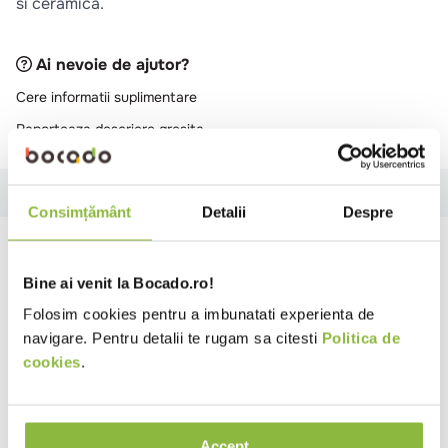
si ceramica.
Ai nevoie de ajutor?
Cere informatii suplimentare
Raporteaza descriere gresita
Specificatii
Ingrediente
Instructiuni
Review-uri
Consimțământ
Detalii
Despre
Specificatii
Bine ai venit la Bocado.ro!
Format
Lichid
Folosim cookies pentru a imbunatati experienta de
Tip produs
Detergent suprafete
navigare. Pentru detalii te rugam sa citesti
Politica de
cookies
.
Utilizare detergent
Multi-suprafete
Parfum
Floral
Ph
7 - 8.5
Accept