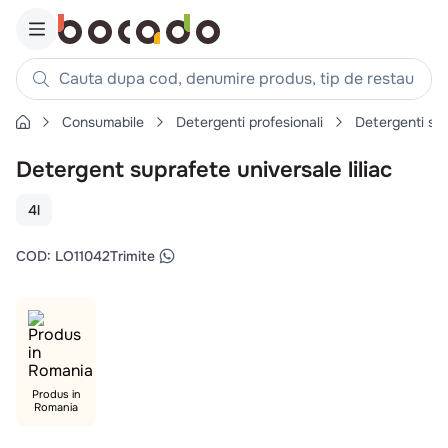
Cauta dupa cod, denumire produs, tip de restaurant, reteta
Consumabile
Detergenti profesionali
Detergenti su
Căutări populare
Detergent suprafete universale liliac
1
.
cartofi
2
.
piept pui
4l
3
.
pui
COD
:
LO11042
Trimite
4
.
chifle
5
.
burger
6
.
coaste
7
.
aripi
8
.
ceafa
Produs in
Romania
9
.
croissant