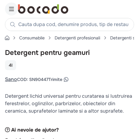
Cauta dupa cod, denumire produs, tip de restaurant, reteta
Consumabile
Detergenti profesionali
Detergenti su
Căutări populare
Detergent pentru geamuri
1
.
cartofi
2
.
piept pui
4l
3
.
pui
Sano
COD
:
SN90447
Trimite
4
.
chifle
5
.
burger
Detergent lichid universal pentru curatarea si lustruirea
6
.
coaste
ferestrelor, oglinzilor, parbrizelor, obiectelor din
ceramica, suprafetelor laminate si a altor suprafete.
7
.
aripi
8
.
ceafa
Ai nevoie de ajutor?
9
.
croissant