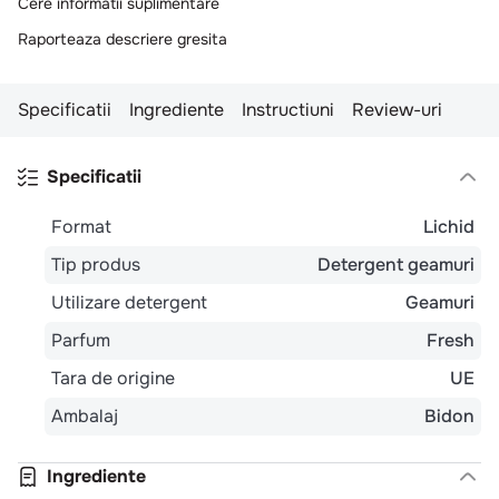
Cere informatii suplimentare
10
.
pizza
Raporteaza descriere gresita
Specificatii
Ingrediente
Instructiuni
Review-uri
Specificatii
Format
Lichid
Tip produs
Detergent geamuri
Utilizare detergent
Geamuri
Parfum
Fresh
Tara de origine
UE
Ambalaj
Bidon
Ingrediente