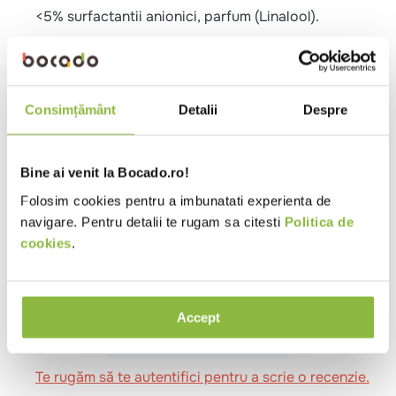
<5% surfactantii anionici, parfum (Linalool).
Instructiuni pentru utilizare
Agitati bine inainte de utilizare.
Consimțământ
Detalii
Despre
Turnati lichidul intr-un recipient cu pulverizator.
Pulverizati direct pe suprafata si stergeti cu o
laveta uscata.
Testati intotdeauna rezistenta suprafetei intr-un
Bine ai venit la Bocado.ro!
colt ascuns inainte de utilizare.
Folosim cookies pentru a imbunatati experienta de
Nu utilizati pe oameni, animale de companie,
navigare. Pentru detalii te rugam sa citesti
Politica de
alimente, puncte electrice sau panouri de comanda.
cookies
.
Review-uri
Accept
Se încarcă rezumatul…
Te rugăm să te autentifici pentru a scrie o recenzie.